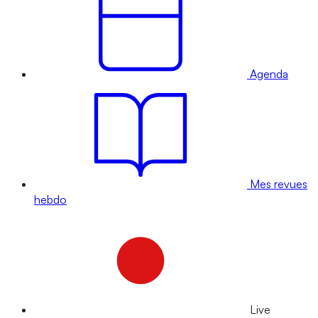
Agenda
Mes revues
hebdo
Live