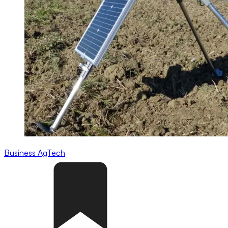
Business
AgTech