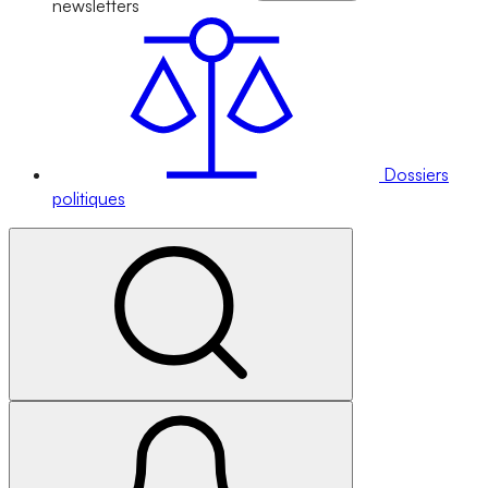
newsletters
Dossiers
politiques