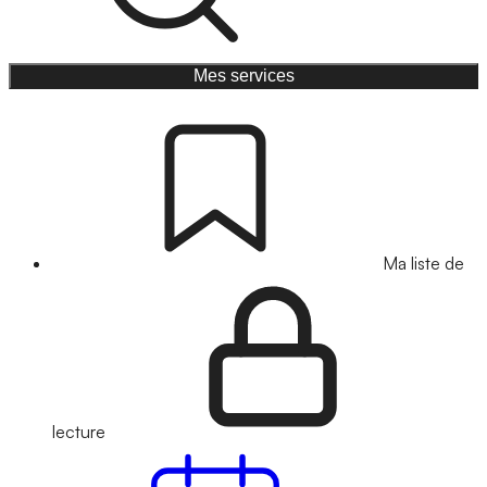
Mes services
Ma liste de
lecture