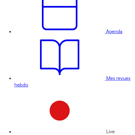
Agenda
Mes revues
hebdo
Live