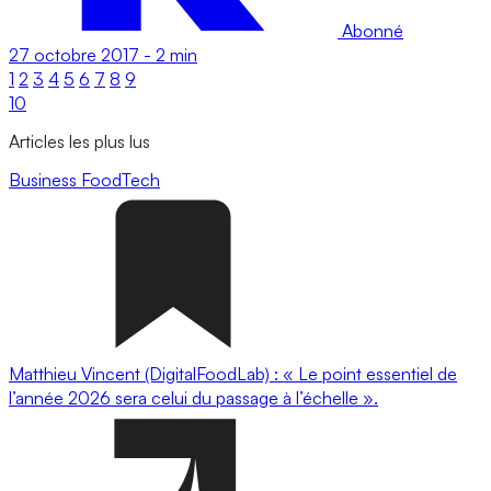
Abonné
27 octobre 2017
-
2 min
1
2
3
4
5
6
7
8
9
10
Articles les plus lus
Business
FoodTech
Matthieu Vincent (DigitalFoodLab) : « Le point essentiel de
l’année 2026 sera celui du passage à l’échelle ».