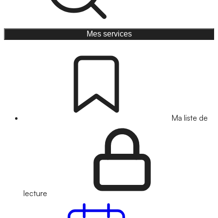
Mes services
Ma liste de
lecture