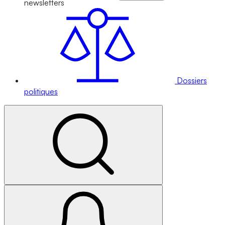
newsletters
Dossiers
politiques