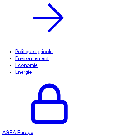
Politique agricole
Environnement
Économie
Énergie
AGRA
Europe