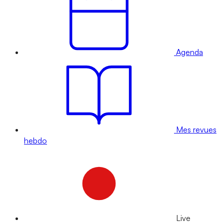
Agenda
Mes revues
hebdo
Live