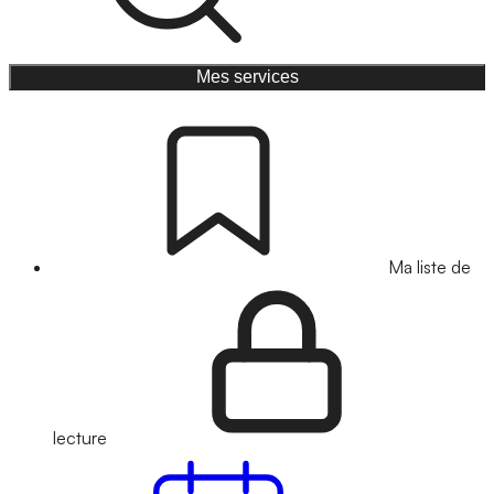
Mes services
Ma liste de
lecture