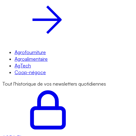
Agrofourniture
Agroalimentaire
AgTech
Coop-négoce
Tout l'historique de vos newsletters quotidiennes