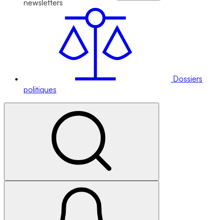
newsletters
Dossiers
politiques