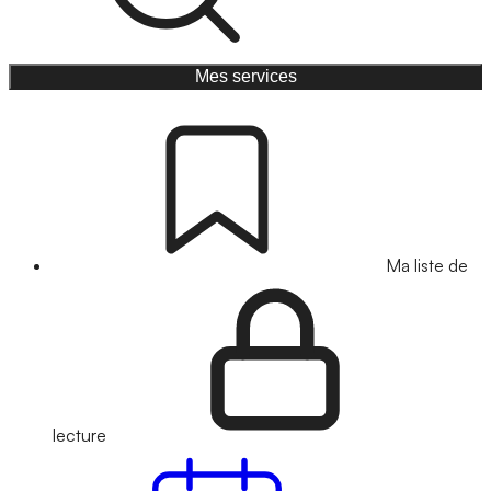
Mes services
Ma liste de
lecture