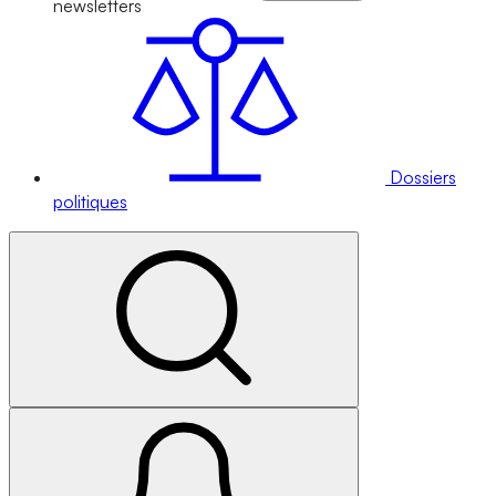
newsletters
Dossiers
politiques