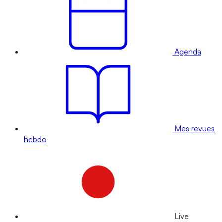
Agenda
Mes revues
hebdo
Live