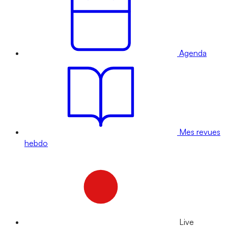
Agenda
Mes revues
hebdo
Live