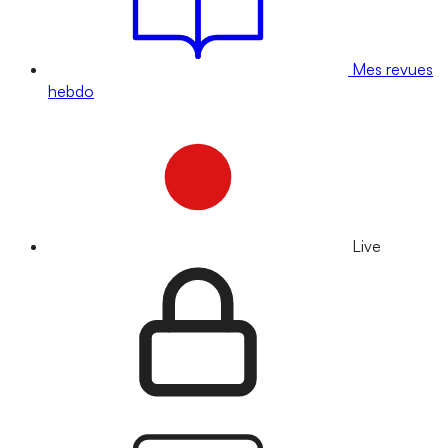
Mes revues
hebdo
Live