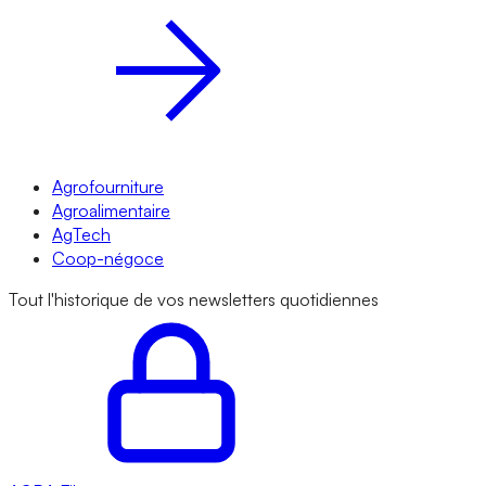
Agrofourniture
Agroalimentaire
AgTech
Coop-négoce
Tout l'historique de vos newsletters quotidiennes