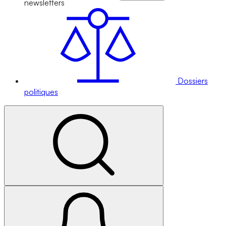
newsletters
Dossiers
politiques