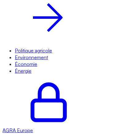
Politique agricole
Environnement
Économie
Énergie
AGRA
Europe