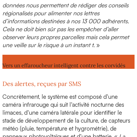
données nous permettent de
rédiger des conseils
régionalisés
pour alimenter nos lettres
d’informations destinées à nos 13 000 adhérents.
Cela ne doit bien sûr pas les empêcher d’aller
observer leurs propres parcelles mais cela permet
une
veille sur le risque à un instant t.
»
Lire aussi :
Vers un effaroucheur intelligent contre les corvidés
Des alertes, reçues par SMS
Concrètement, le système est composé d’une
caméra infrarouge
qui suit l’activité nocturne des
limaces, d’une
caméra latérale
pour identifier le
stade de développement de la culture, de
capteurs
météo
(pluie, température et hygrométrie), de
panneaux photovoltaïques
et d’une batterie. «
La