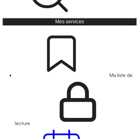
Mes services
Ma liste de
lecture