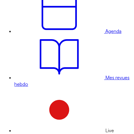
Agenda
Mes revues
hebdo
Live