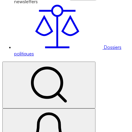
newsletters
Dossiers
politiques