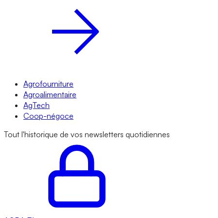
Agrofourniture
Agroalimentaire
AgTech
Coop-négoce
Tout l'historique de vos newsletters quotidiennes