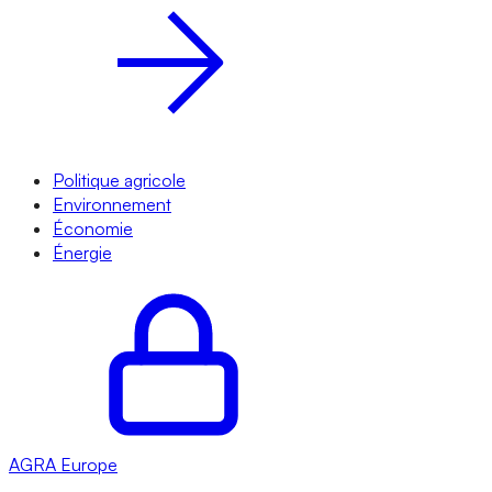
Politique agricole
Environnement
Économie
Énergie
AGRA
Europe