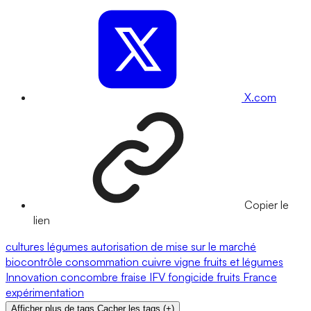
X.com
Copier le
lien
cultures
légumes
autorisation de mise sur le marché
biocontrôle
consommation
cuivre
vigne
fruits et légumes
Innovation
concombre
fraise
IFV
fongicide
fruits
France
expérimentation
Afficher plus de tags
Cacher les tags
(
+
)