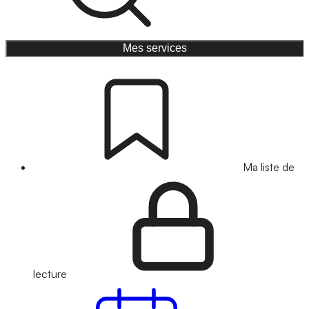
Mes services
Ma liste de
lecture