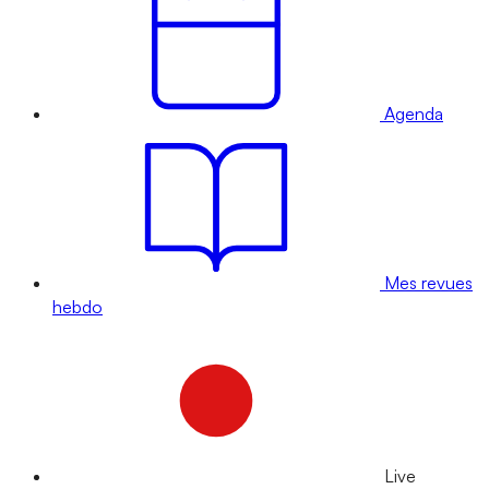
Agenda
Mes revues
hebdo
Live