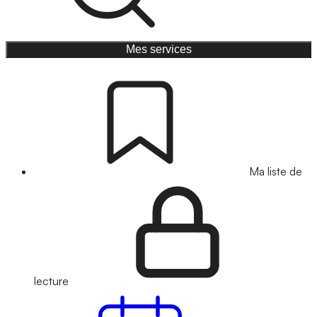
Mes services
Ma liste de
lecture