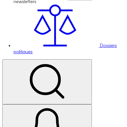
newsletters
Dossiers
politiques