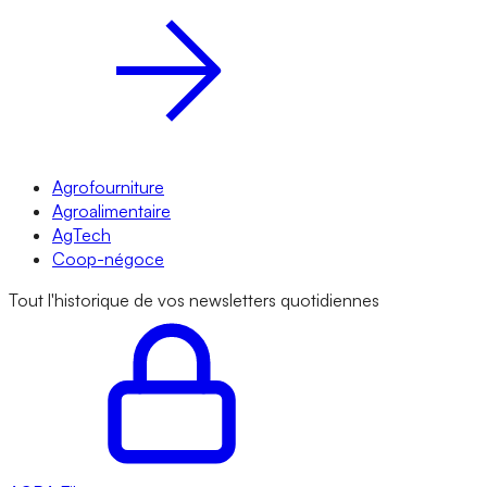
Agrofourniture
Agroalimentaire
AgTech
Coop-négoce
Tout l'historique de vos newsletters quotidiennes