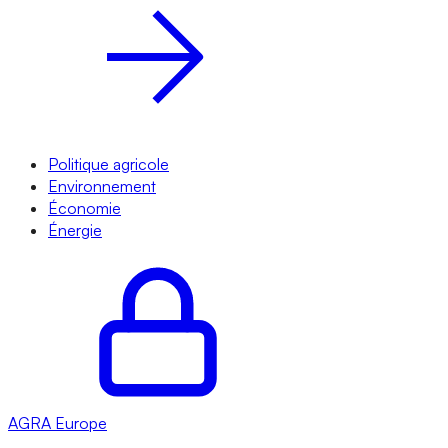
Politique agricole
Environnement
Économie
Énergie
AGRA
Europe