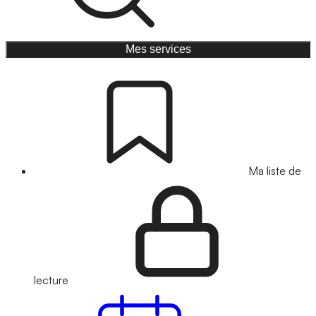
Mes services
Ma liste de
lecture