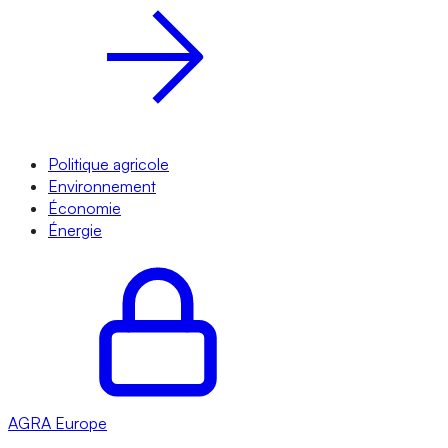
Politique agricole
Environnement
Économie
Énergie
AGRA
Europe