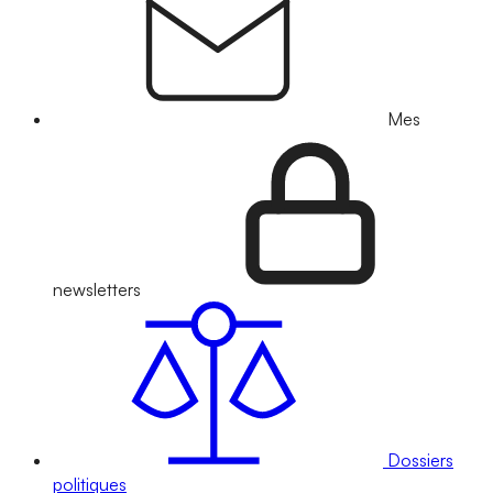
Mes
newsletters
Dossiers
politiques