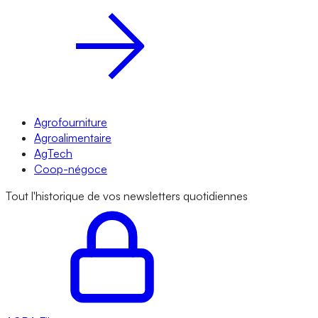
Agrofourniture
Agroalimentaire
AgTech
Coop-négoce
Tout l'historique de vos newsletters quotidiennes