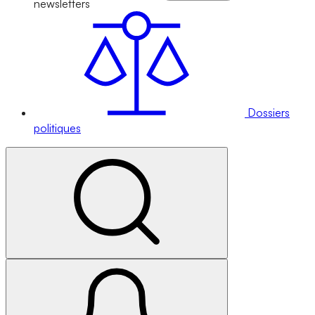
newsletters
Dossiers
politiques