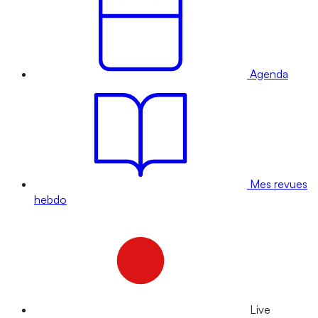
Agenda
Mes revues
hebdo
Live