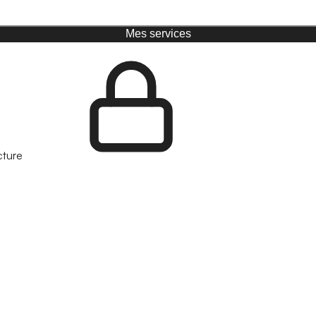
Mes services
cture