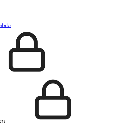
hebdo
ers