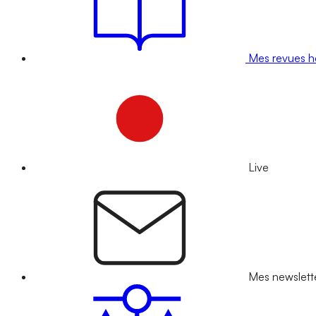
Mes revues 
Live
Mes newslett