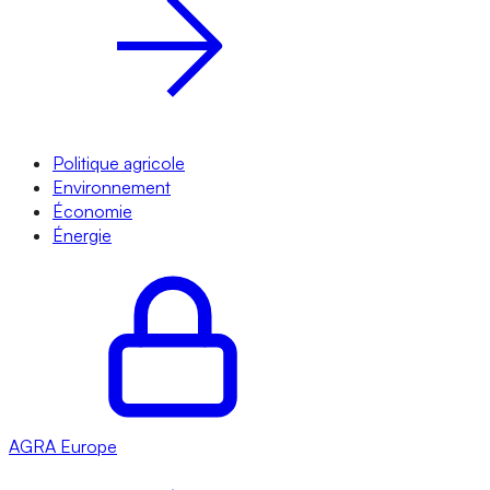
Politique agricole
Environnement
Économie
Énergie
AGRA
Europe