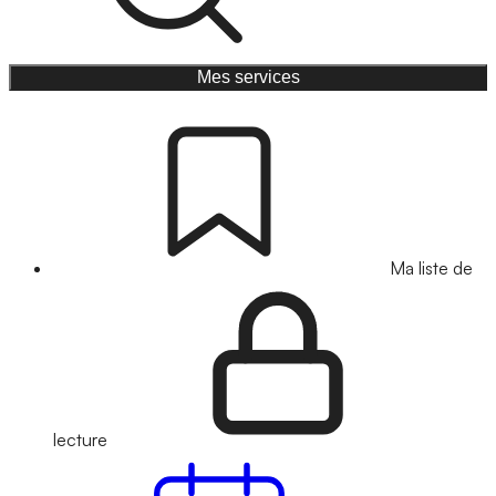
Mes services
Ma liste de
lecture