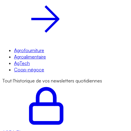
Agrofourniture
Agroalimentaire
AgTech
Coop-négoce
Tout l'historique de vos newsletters quotidiennes