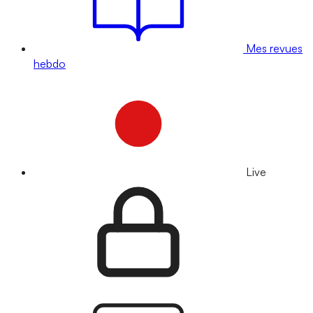
Mes revues
hebdo
Live