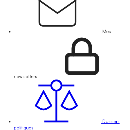
Mes
newsletters
Dossiers
politiques