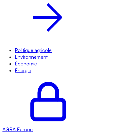
Politique agricole
Environnement
Économie
Énergie
AGRA
Europe