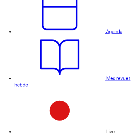
Agenda
Mes revues
hebdo
Live