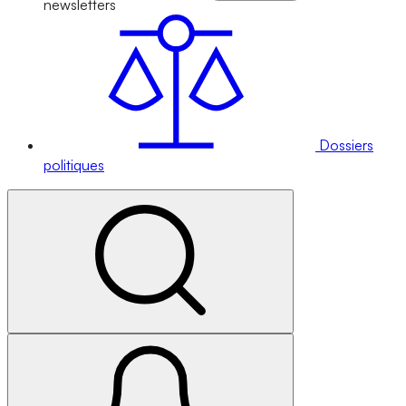
newsletters
Dossiers
politiques