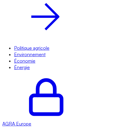
Politique agricole
Environnement
Économie
Énergie
AGRA
Europe