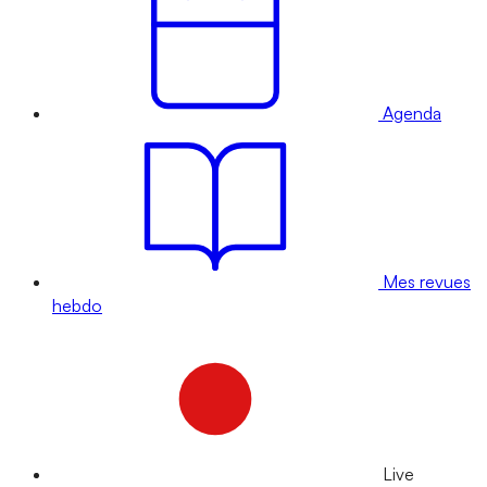
Agenda
Mes revues
hebdo
Live