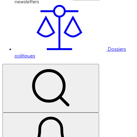
newsletters
Dossiers
politiques