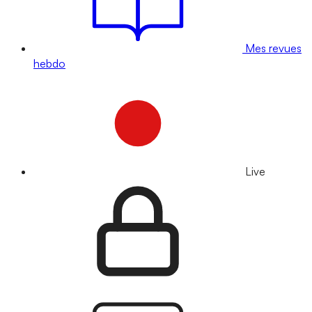
Mes revues
hebdo
Live