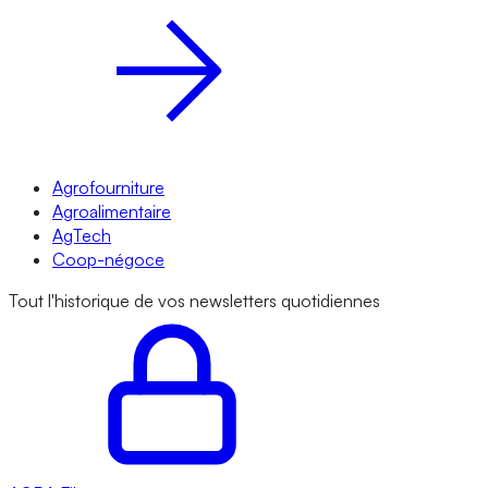
Agrofourniture
Agroalimentaire
AgTech
Coop-négoce
Tout l'historique de vos newsletters quotidiennes