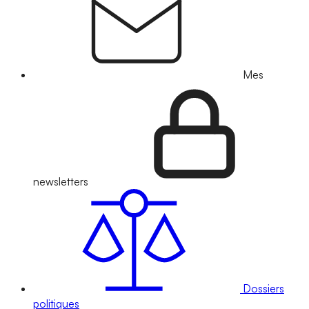
Mes
newsletters
Dossiers
politiques