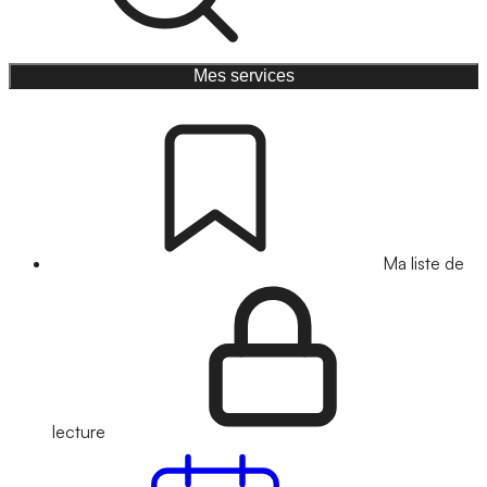
Mes services
Ma liste de
lecture