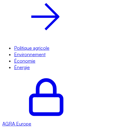
Politique agricole
Environnement
Économie
Énergie
AGRA
Europe