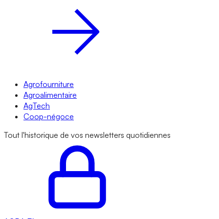
Agrofourniture
Agroalimentaire
AgTech
Coop-négoce
Tout l'historique de vos newsletters quotidiennes