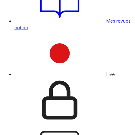
Mes revues
hebdo
Live