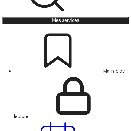
Mes services
Ma liste de
lecture