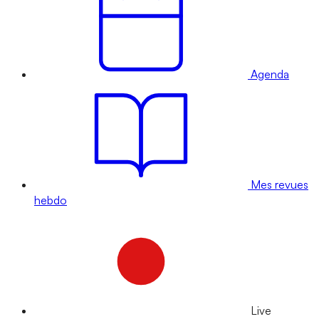
Agenda
Mes revues
hebdo
Live