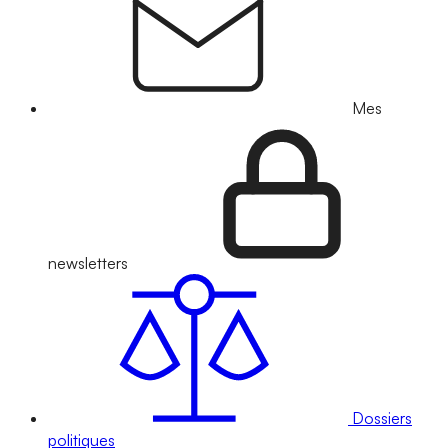
Mes
newsletters
Dossiers
politiques