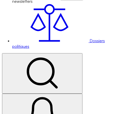
newsletters
Dossiers
politiques