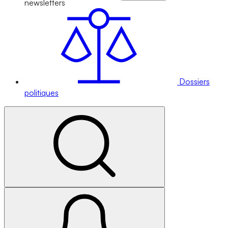
newsletters
Dossiers
politiques