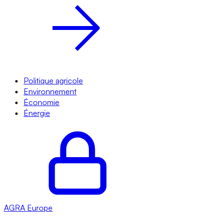
Politique agricole
Environnement
Économie
Énergie
AGRA
Europe