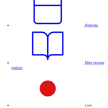
Agenda
Mes revues
hebdo
Live