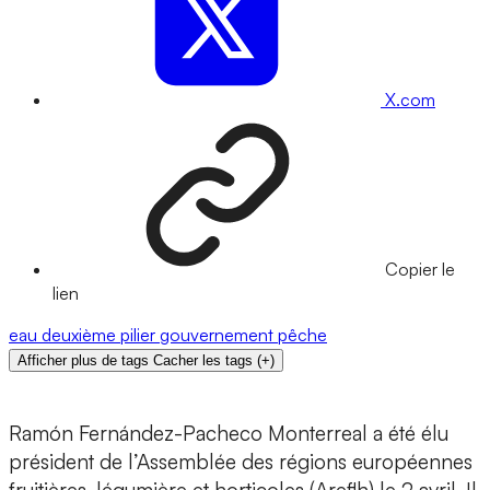
X.com
Copier le
lien
eau
deuxième pilier
gouvernement
pêche
Afficher plus de tags
Cacher les tags
(
+
)
Ramón Fernández-Pacheco Monterreal a été élu
président de l’Assemblée des régions européennes
fruitières, légumière et horticoles (Areflh) le 2 avril. Il