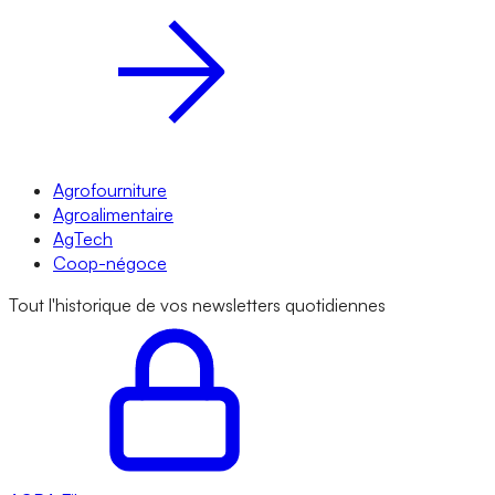
Agrofourniture
Agroalimentaire
AgTech
Coop-négoce
Tout l'historique de vos newsletters quotidiennes