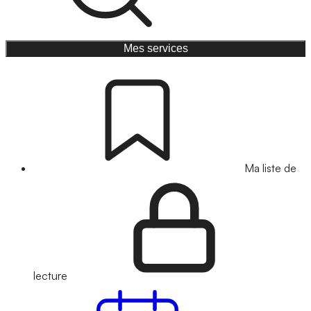
Mes services
Ma liste de
lecture