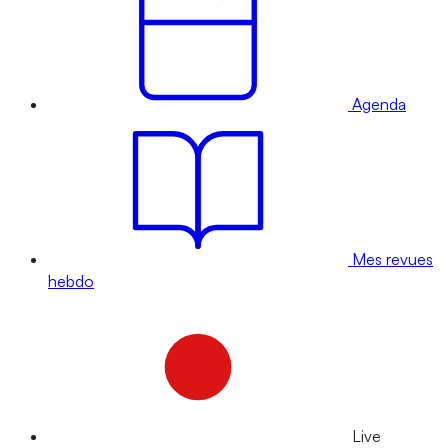
Agenda
Mes revues
hebdo
Live