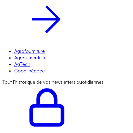
Agrofourniture
Agroalimentaire
AgTech
Coop-négoce
Tout l'historique de vos newsletters quotidiennes