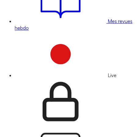
Mes revues
hebdo
Live