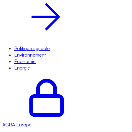
Politique agricole
Environnement
Économie
Énergie
AGRA
Europe