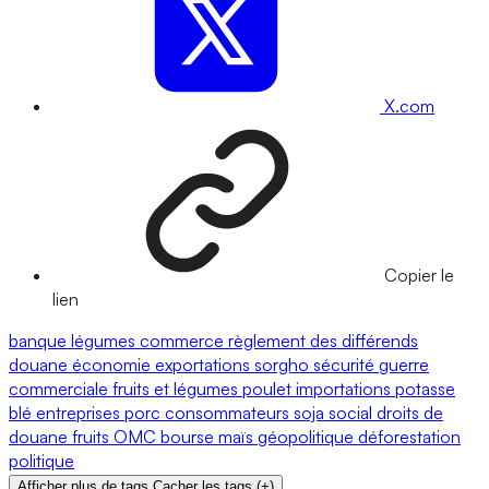
X.com
Copier le
lien
banque
légumes
commerce
règlement des différends
douane
économie
exportations
sorgho
sécurité
guerre
commerciale
fruits et légumes
poulet
importations
potasse
blé
entreprises
porc
consommateurs
soja
social
droits de
douane
fruits
OMC
bourse
maïs
géopolitique
déforestation
politique
Afficher plus de tags
Cacher les tags
(
+
)