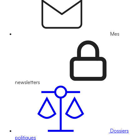
Mes
newsletters
Dossiers
politiques