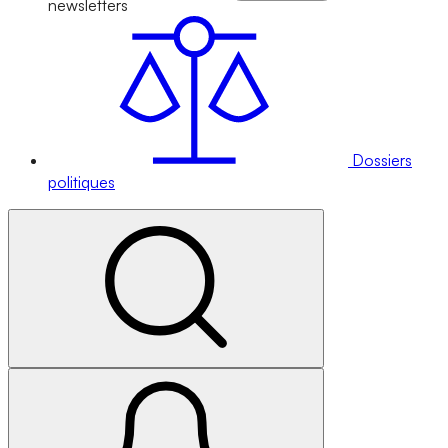
newsletters
Dossiers
politiques