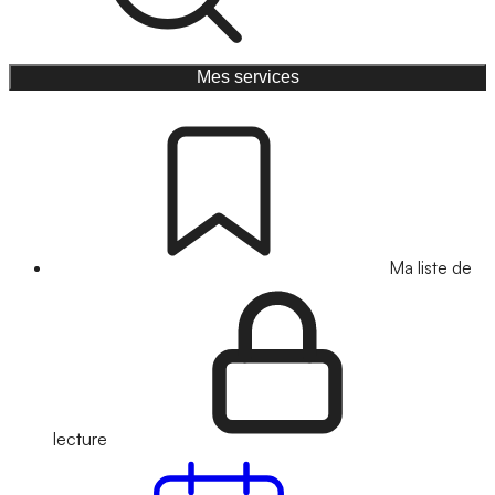
Mes services
Ma liste de
lecture