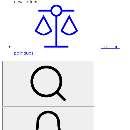
newsletters
Dossiers
politiques