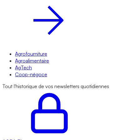
Agrofourniture
Agroalimentaire
AgTech
Coop-négoce
Tout l'historique de vos newsletters quotidiennes