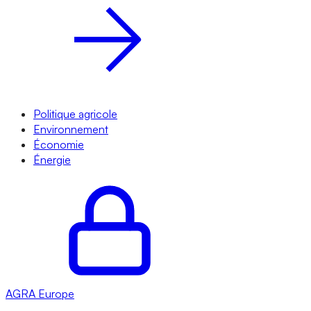
Politique agricole
Environnement
Économie
Énergie
AGRA
Europe