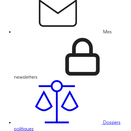
Mes
newsletters
Dossiers
politiques