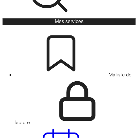
Mes services
Ma liste de
lecture