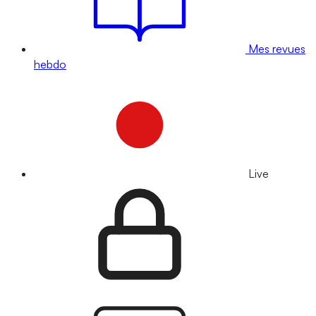
Mes revues
hebdo
Live