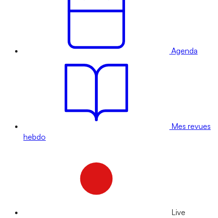
Agenda
Mes revues
hebdo
Live