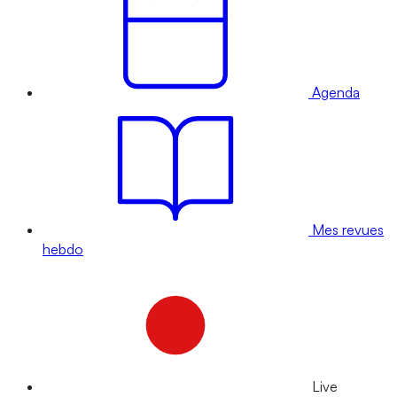
Agenda
Mes revues
hebdo
Live