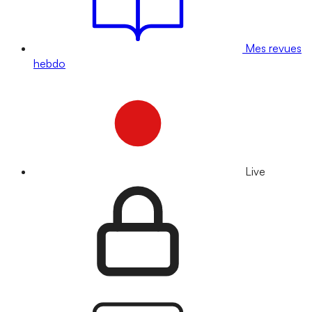
Mes revues
hebdo
Live