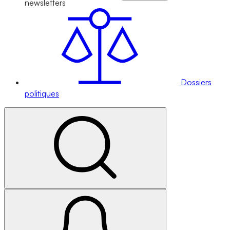
newsletters
Dossiers
politiques