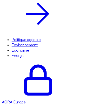
Politique agricole
Environnement
Économie
Énergie
AGRA
Europe