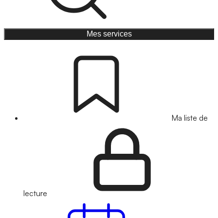
Mes services
Ma liste de
lecture