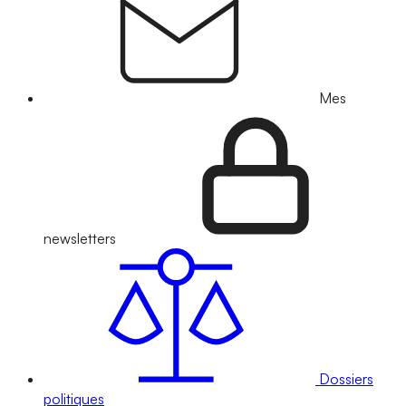
Mes
newsletters
Dossiers
politiques