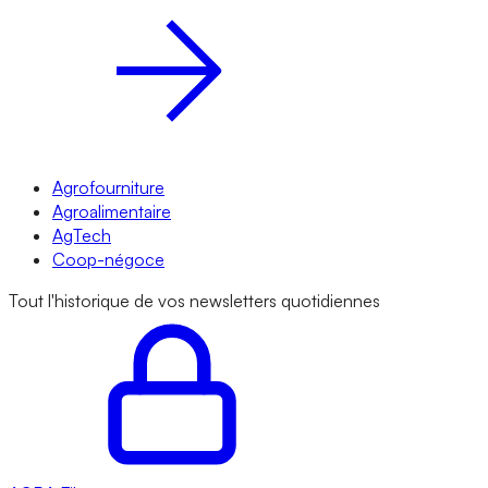
Agrofourniture
Agroalimentaire
AgTech
Coop-négoce
Tout l'historique de vos newsletters quotidiennes