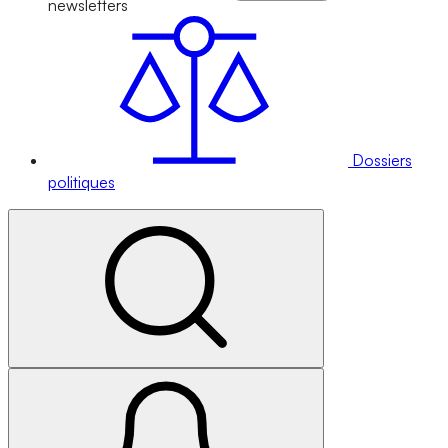
newsletters
Dossiers
politiques