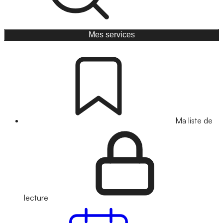
Mes services
Ma liste de
lecture