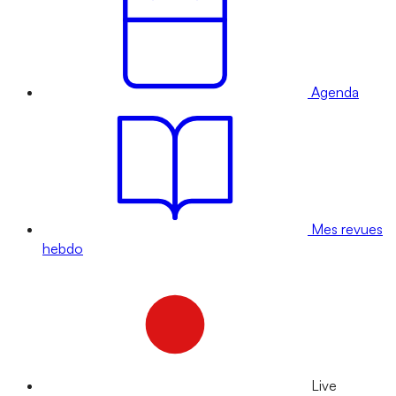
Agenda
Mes revues
hebdo
Live