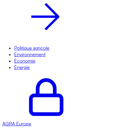
Politique agricole
Environnement
Économie
Énergie
AGRA
Europe