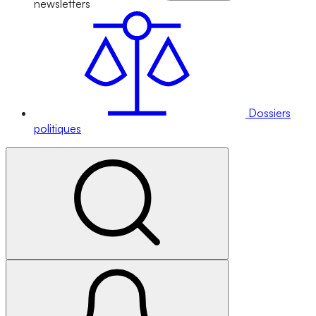
newsletters
Dossiers
politiques