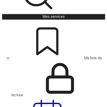
Mes services
Ma liste de
lecture