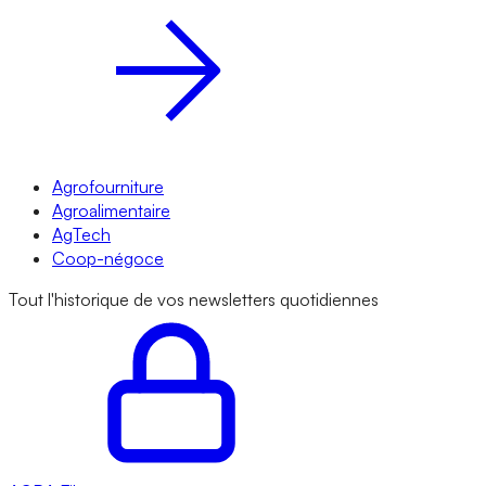
Agrofourniture
Agroalimentaire
AgTech
Coop-négoce
Tout l'historique de vos newsletters quotidiennes