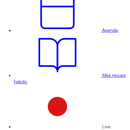
Agenda
Mes revues
hebdo
Live