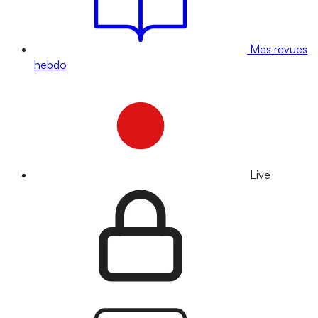
Mes revues
hebdo
Live