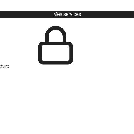
Mes services
cture