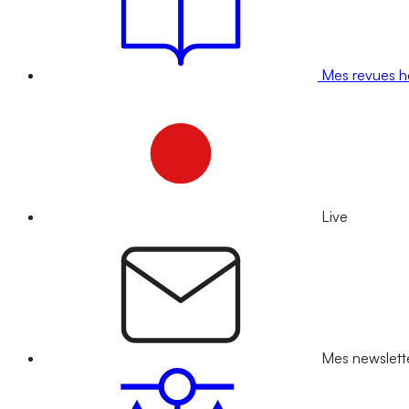
Mes revues 
Live
Mes newslett