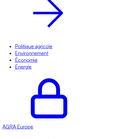
Politique agricole
Environnement
Économie
Énergie
AGRA
Europe