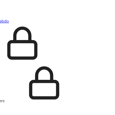
hebdo
ers