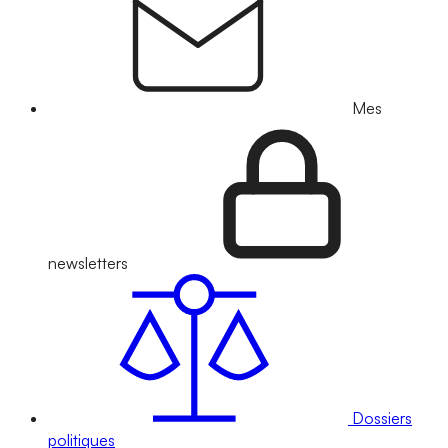
Mes
newsletters
Dossiers
politiques