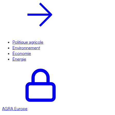
Politique agricole
Environnement
Économie
Énergie
AGRA
Europe