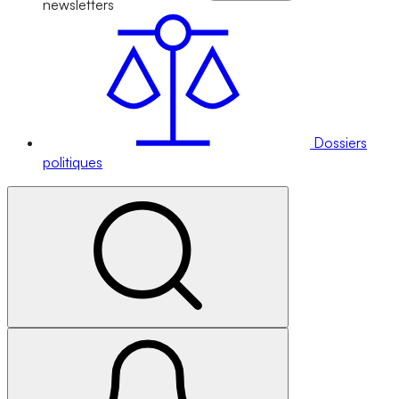
newsletters
Dossiers
politiques