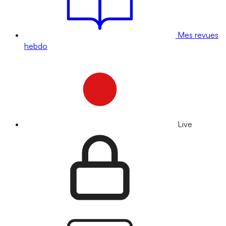
Mes revues
hebdo
Live