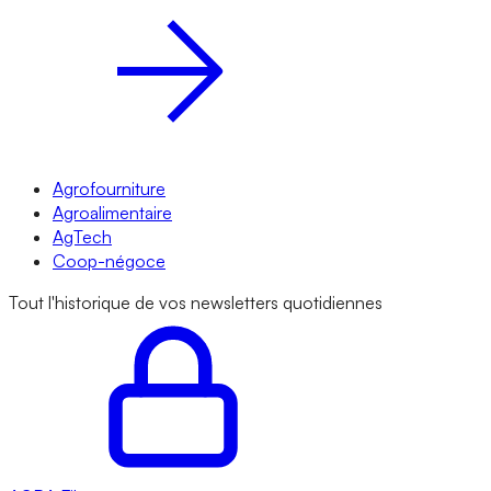
Agrofourniture
Agroalimentaire
AgTech
Coop-négoce
Tout l'historique de vos newsletters quotidiennes