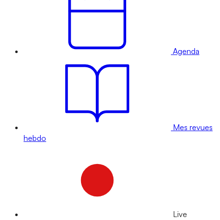
Agenda
Mes revues
hebdo
Live