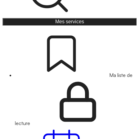
Mes services
Ma liste de
lecture