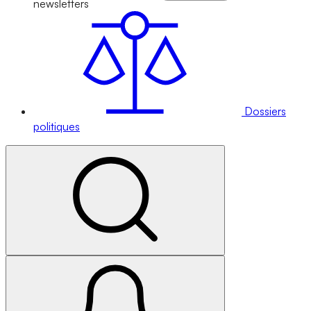
newsletters
Dossiers
politiques