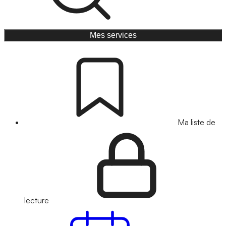
Mes services
Ma liste de
lecture