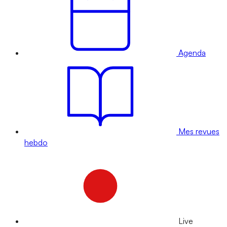
Agenda
Mes revues
hebdo
Live