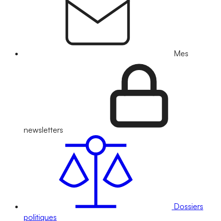
Mes
newsletters
Dossiers
politiques