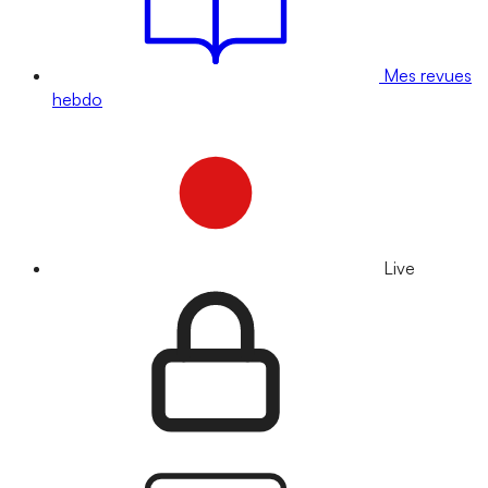
Mes revues
hebdo
Live