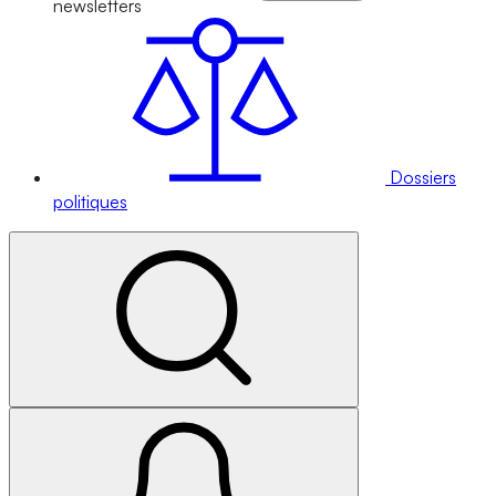
newsletters
Dossiers
politiques