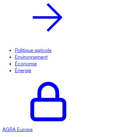
Politique agricole
Environnement
Économie
Énergie
AGRA
Europe