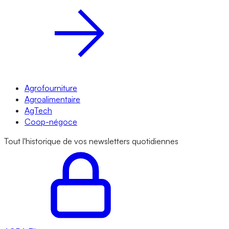
Agrofourniture
Agroalimentaire
AgTech
Coop-négoce
Tout l'historique de vos newsletters quotidiennes