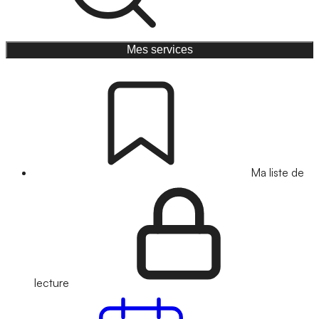
Mes services
Ma liste de
lecture