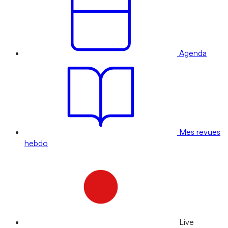
Agenda
Mes revues
hebdo
Live