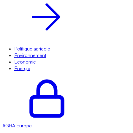
Politique agricole
Environnement
Économie
Énergie
AGRA
Europe