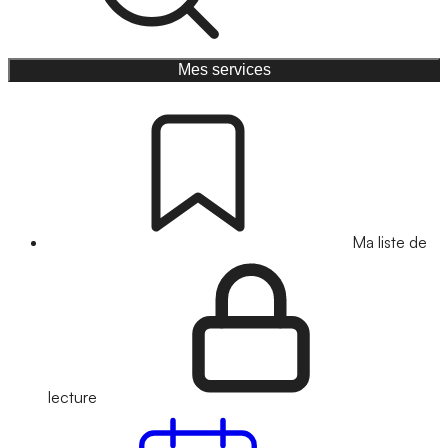
Mes services
Ma liste de
lecture