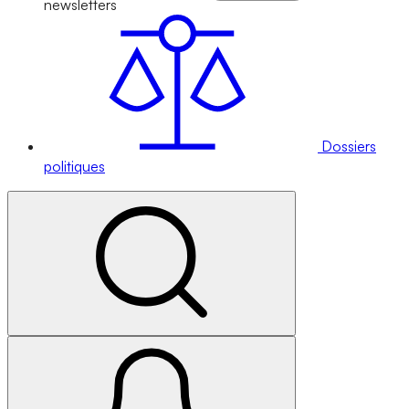
newsletters
Dossiers
politiques