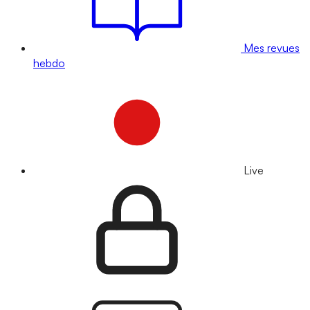
Mes revues
hebdo
Live