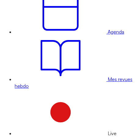
Agenda
Mes revues
hebdo
Live