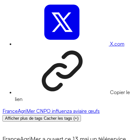
X.com
Copier le
lien
FranceAgriMer
CNPO
influenza aviaire
œufs
Afficher plus de tags
Cacher les tags
(
+
)
FranceAgriMer a ouvert ce 13 mai un téléservice