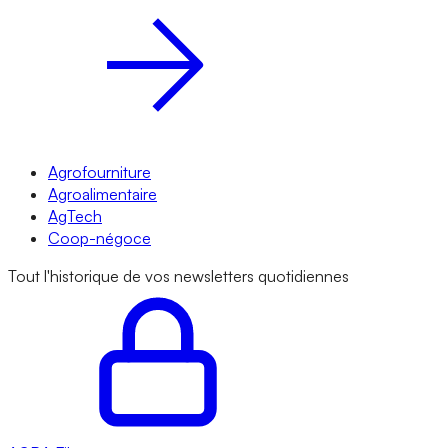
Agrofourniture
Agroalimentaire
AgTech
Coop-négoce
Tout l'historique de vos newsletters quotidiennes