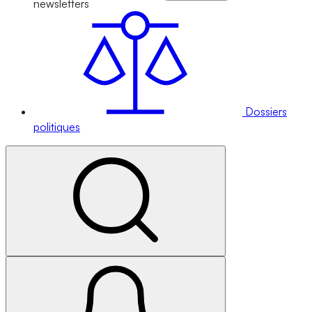
newsletters
Dossiers
politiques