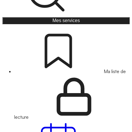
Mes services
Ma liste de
lecture