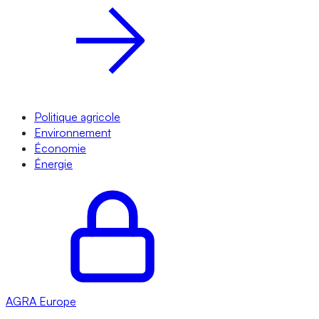
Politique agricole
Environnement
Économie
Énergie
AGRA
Europe