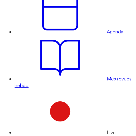
Agenda
Mes revues
hebdo
Live