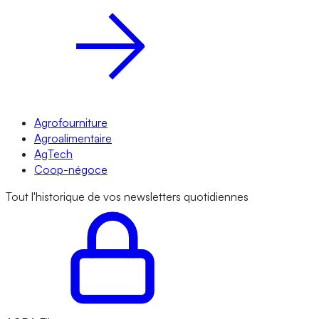
Agrofourniture
Agroalimentaire
AgTech
Coop-négoce
Tout l'historique de vos newsletters quotidiennes