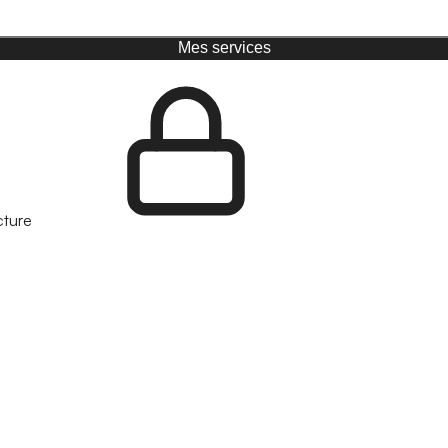
Mes services
cture