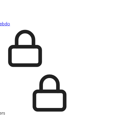
hebdo
ers