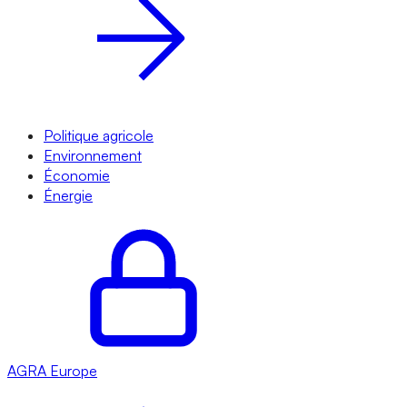
Politique agricole
Environnement
Économie
Énergie
AGRA
Europe