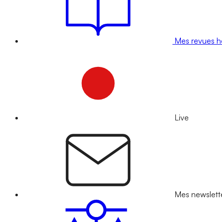
Mes revues 
Live
Mes newslett