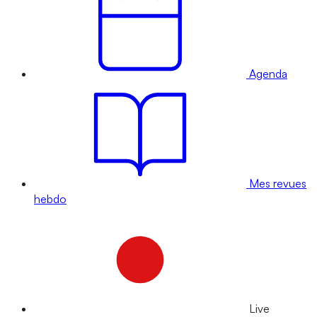
Agenda
Mes revues
hebdo
Live