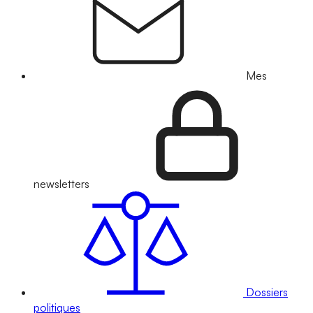
Mes
newsletters
Dossiers
politiques