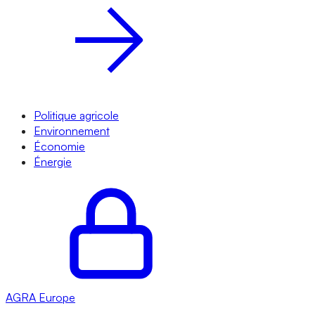
Politique agricole
Environnement
Économie
Énergie
AGRA
Europe