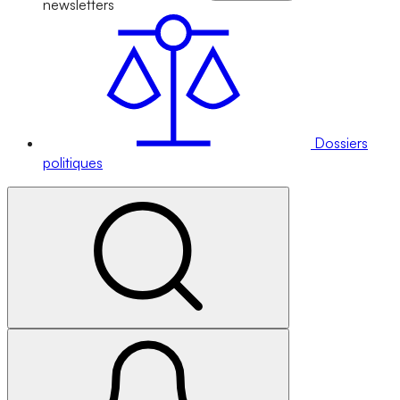
newsletters
Dossiers
politiques