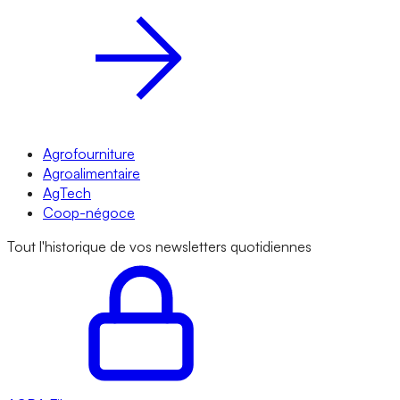
Agrofourniture
Agroalimentaire
AgTech
Coop-négoce
Tout l'historique de vos newsletters quotidiennes