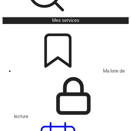
Mes services
Ma liste de
lecture