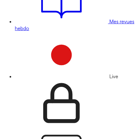
Mes revues
hebdo
Live