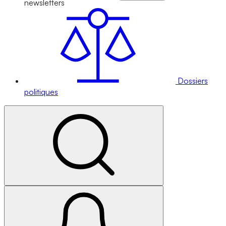
newsletters
Dossiers
politiques