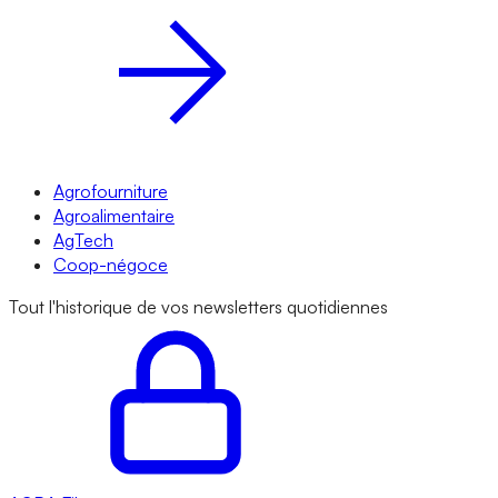
Agrofourniture
Agroalimentaire
AgTech
Coop-négoce
Tout l'historique de vos newsletters quotidiennes