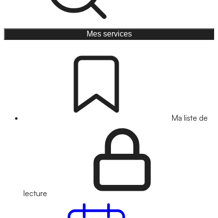
Mes services
Ma liste de
lecture