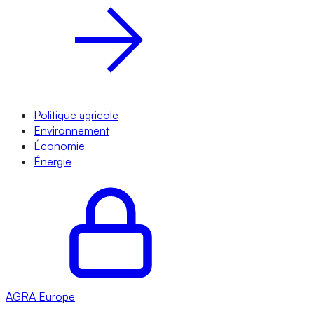
Politique agricole
Environnement
Économie
Énergie
AGRA
Europe