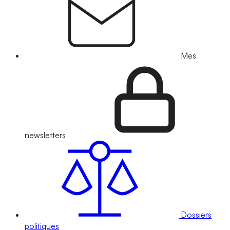
Mes
newsletters
Dossiers
politiques