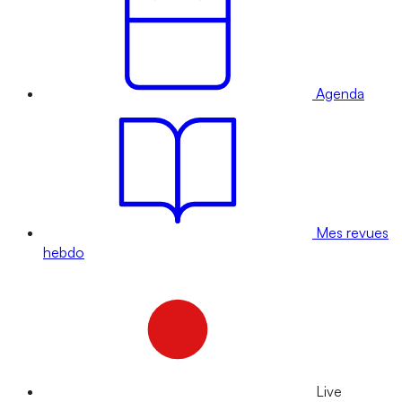
Agenda
Mes revues
hebdo
Live