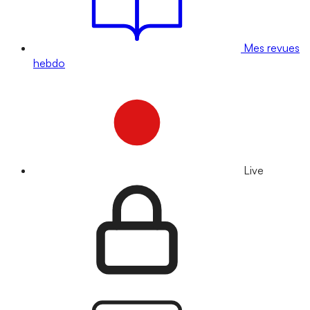
Mes revues
hebdo
Live