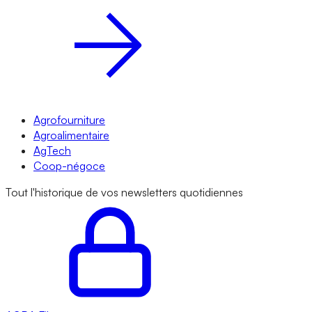
Agrofourniture
Agroalimentaire
AgTech
Coop-négoce
Tout l'historique de vos newsletters quotidiennes