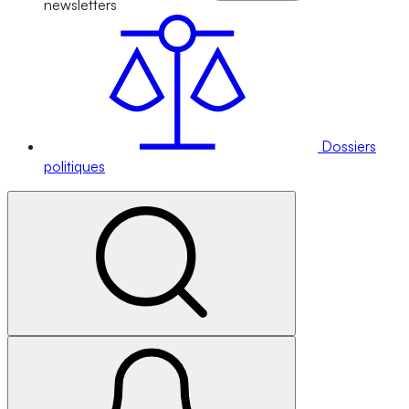
newsletters
Dossiers
politiques