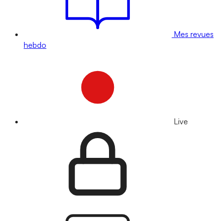
Mes revues
hebdo
Live