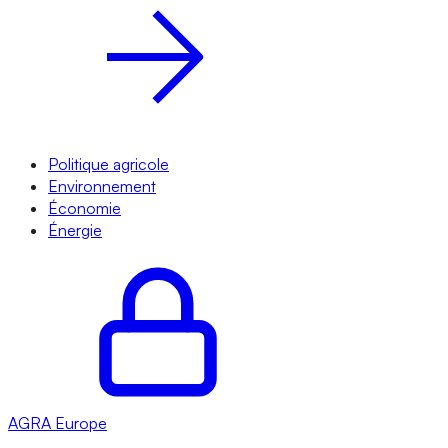
Politique agricole
Environnement
Économie
Énergie
AGRA
Europe