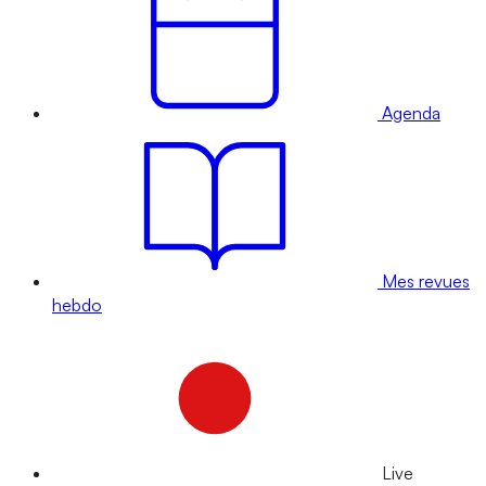
Agenda
Mes revues
hebdo
Live