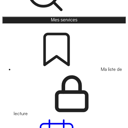
Mes services
Ma liste de
lecture