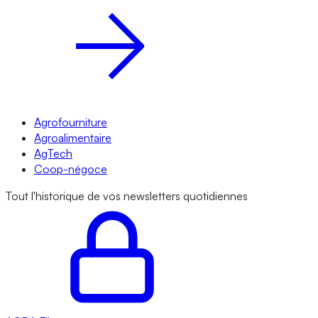
Agrofourniture
Agroalimentaire
AgTech
Coop-négoce
Tout l'historique de vos newsletters quotidiennes