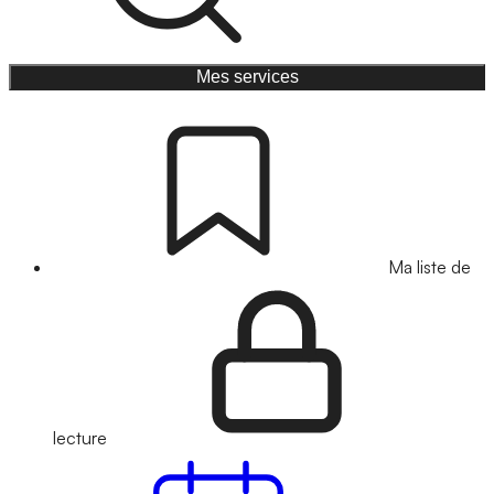
Mes services
Ma liste de
lecture