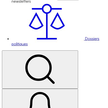
newsletters
Dossiers
politiques