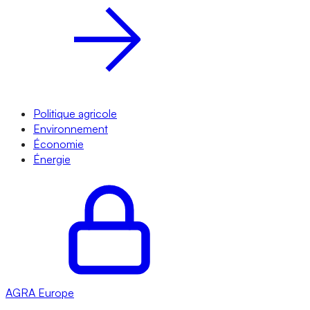
Politique agricole
Environnement
Économie
Énergie
AGRA
Europe