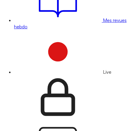
Mes revues
hebdo
Live