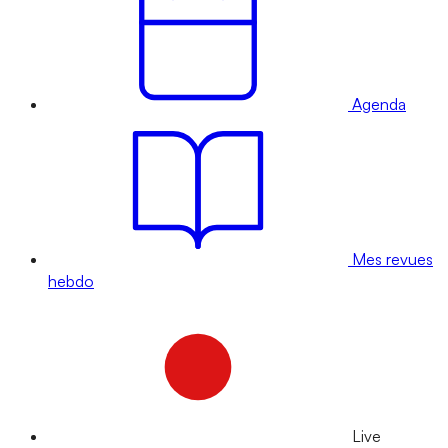
Agenda
Mes revues
hebdo
Live