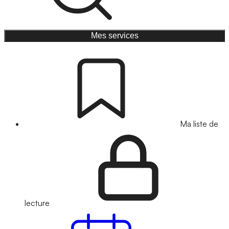
Mes services
Ma liste de
lecture