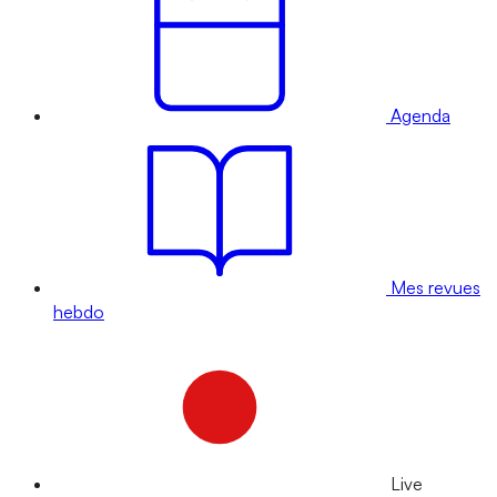
Agenda
Mes revues
hebdo
Live