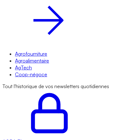
Agrofourniture
Agroalimentaire
AgTech
Coop-négoce
Tout l'historique de vos newsletters quotidiennes