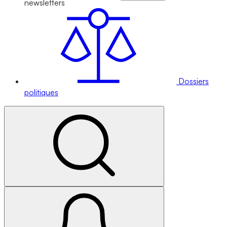
newsletters
Dossiers
politiques