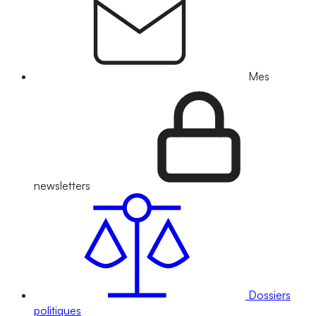
Mes
newsletters
Dossiers
politiques