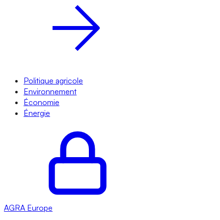
Politique agricole
Environnement
Économie
Énergie
AGRA
Europe