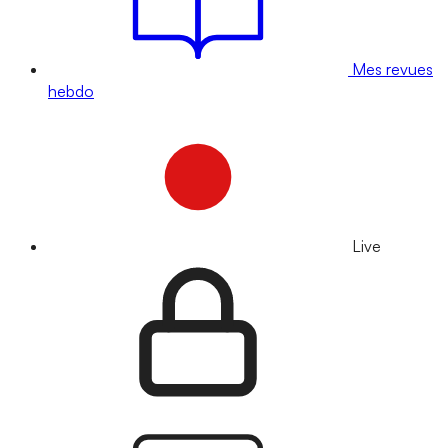
Mes revues
hebdo
Live