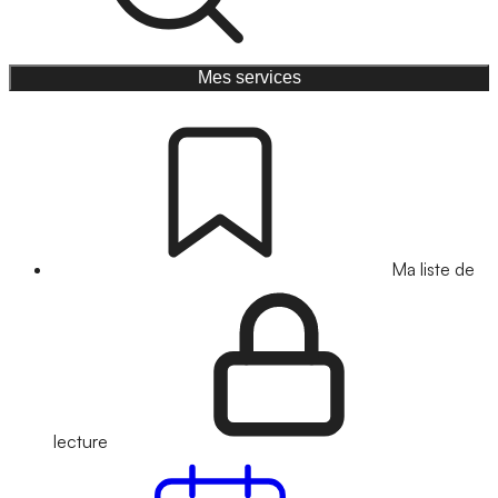
Mes services
Ma liste de
lecture