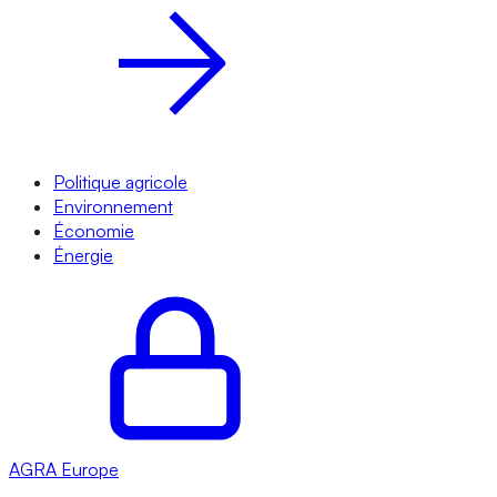
Politique agricole
Environnement
Économie
Énergie
AGRA
Europe