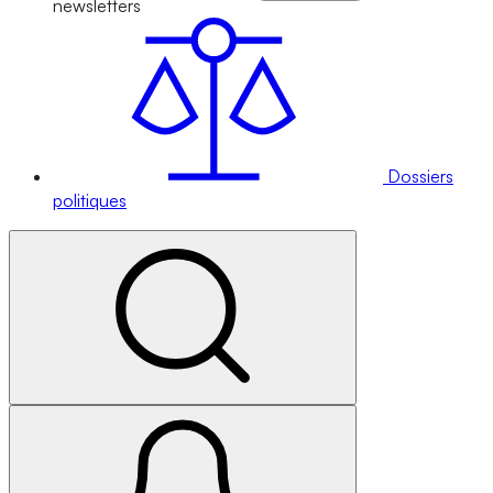
newsletters
Dossiers
politiques