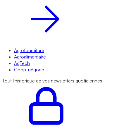
Agrofourniture
Agroalimentaire
AgTech
Coop-négoce
Tout l'historique de vos newsletters quotidiennes