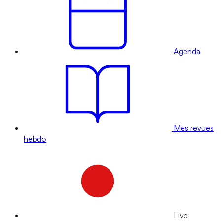
Agenda
Mes revues
hebdo
Live