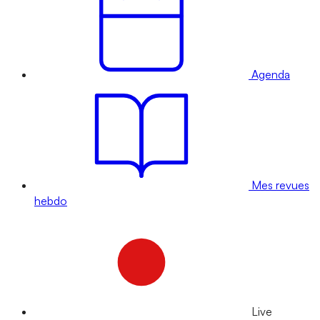
Agenda
Mes revues
hebdo
Live