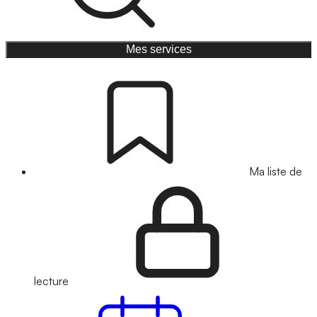
Mes services
Ma liste de
lecture