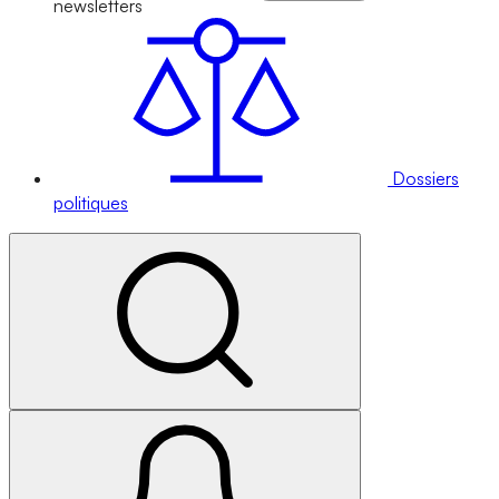
newsletters
Dossiers
politiques