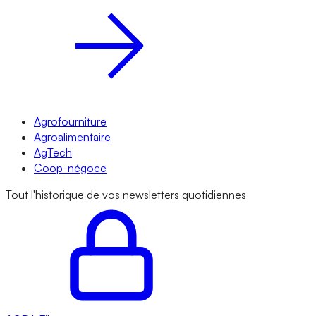
Agrofourniture
Agroalimentaire
AgTech
Coop-négoce
Tout l'historique de vos newsletters quotidiennes