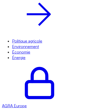
Politique agricole
Environnement
Économie
Énergie
AGRA
Europe