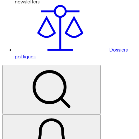
newsletters
Dossiers
politiques