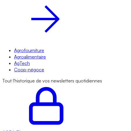
Agrofourniture
Agroalimentaire
AgTech
Coop-négoce
Tout l'historique de vos newsletters quotidiennes