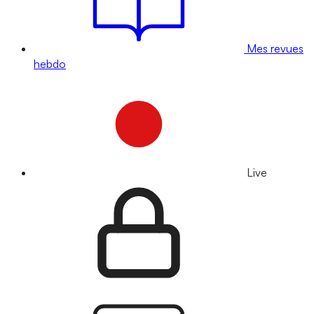
Mes revues
hebdo
Live