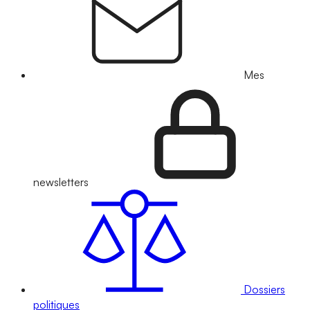
Mes
newsletters
Dossiers
politiques