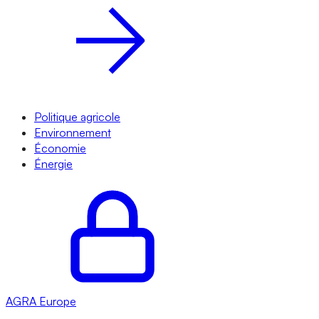
Politique agricole
Environnement
Économie
Énergie
AGRA
Europe