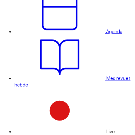
Agenda
Mes revues
hebdo
Live