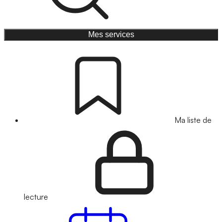
Mes services
Ma liste de
lecture