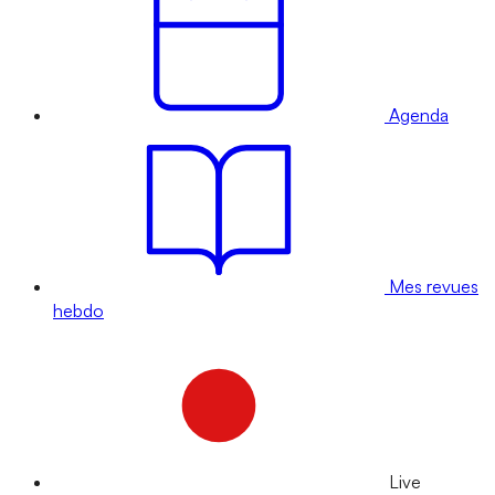
Agenda
Mes revues
hebdo
Live