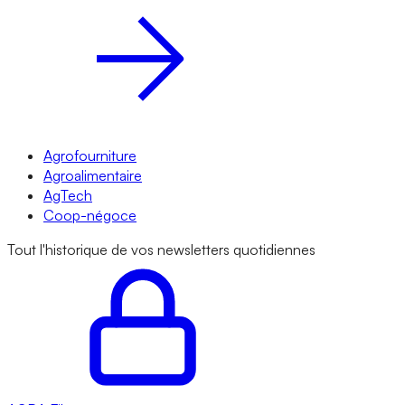
Agrofourniture
Agroalimentaire
AgTech
Coop-négoce
Tout l'historique de vos newsletters quotidiennes