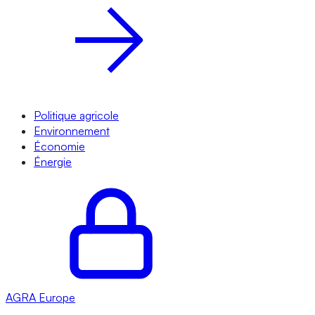
Politique agricole
Environnement
Économie
Énergie
AGRA
Europe