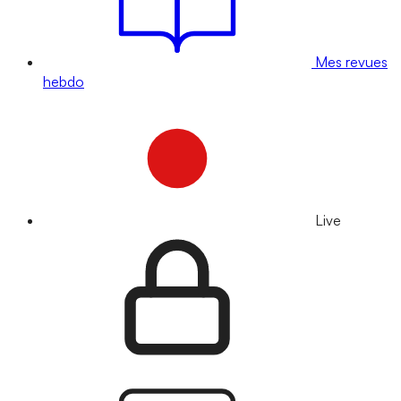
Mes revues
hebdo
Live