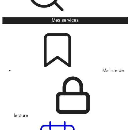
Mes services
Ma liste de
lecture