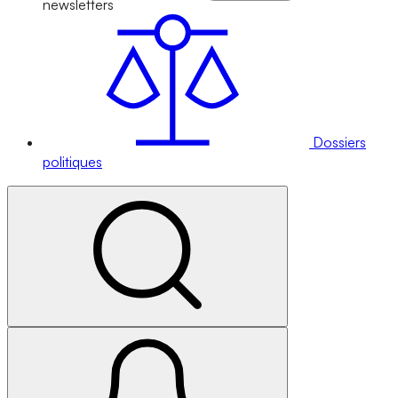
newsletters
Dossiers
politiques