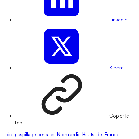
LinkedIn
X.com
Copier le
lien
Loire
gaspillage
céréales
Normandie
Hauts-de-France