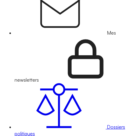
Mes
newsletters
Dossiers
politiques