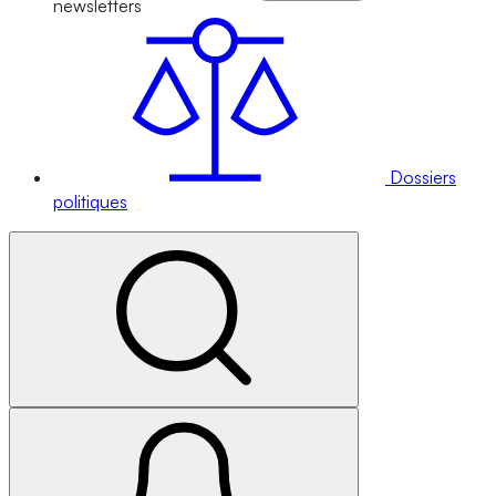
newsletters
Dossiers
politiques