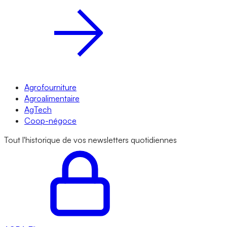
Agrofourniture
Agroalimentaire
AgTech
Coop-négoce
Tout l'historique de vos newsletters quotidiennes