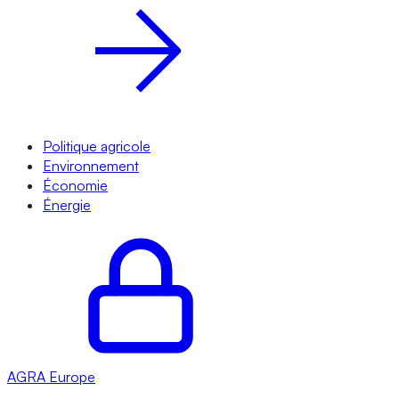
Politique agricole
Environnement
Économie
Énergie
AGRA
Europe