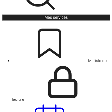
Mes services
Ma liste de
lecture