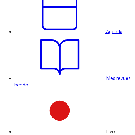
Agenda
Mes revues
hebdo
Live