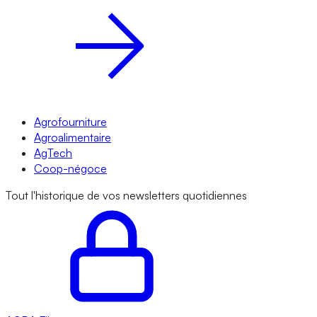
Agrofourniture
Agroalimentaire
AgTech
Coop-négoce
Tout l'historique de vos newsletters quotidiennes