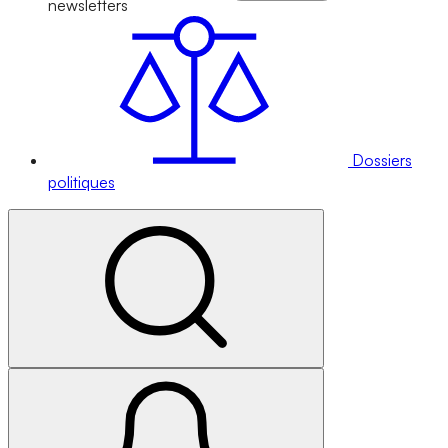
newsletters
Dossiers
politiques