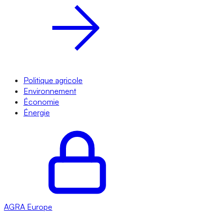
Politique agricole
Environnement
Économie
Énergie
AGRA
Europe