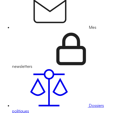
Mes
newsletters
Dossiers
politiques