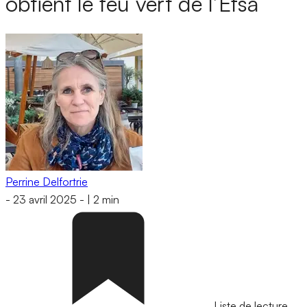
obtient le feu vert de l’Efsa
Perrine Delfortrie
-
23 avril 2025
-
|
2 min
Liste de lecture