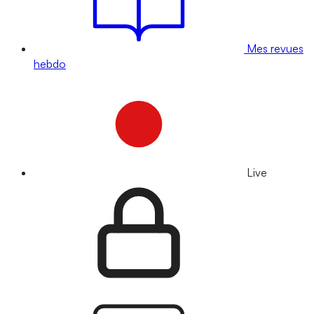
Mes revues
hebdo
Live