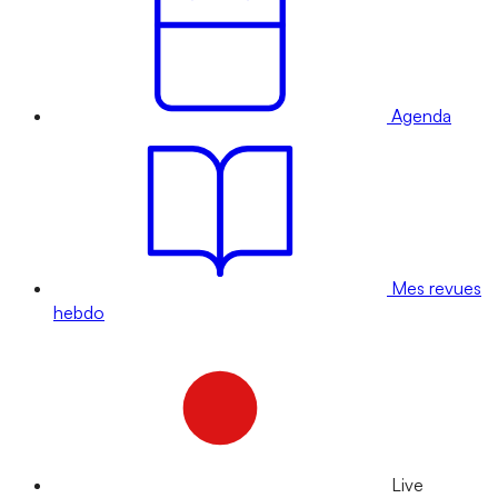
Agenda
Mes revues
hebdo
Live