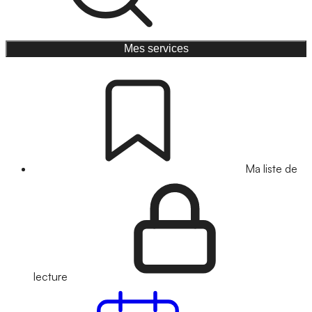
Mes services
Ma liste de
lecture