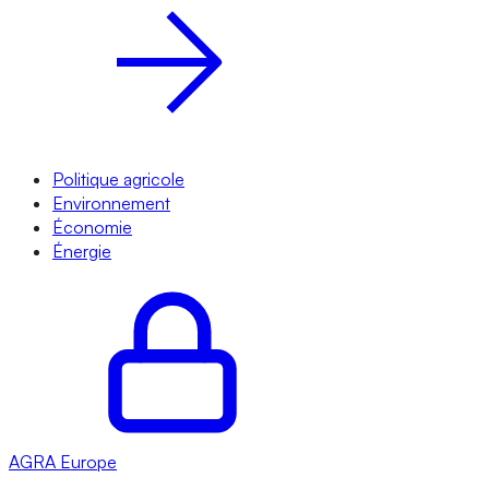
Politique agricole
Environnement
Économie
Énergie
AGRA
Europe