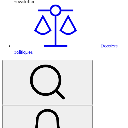
newsletters
Dossiers
politiques