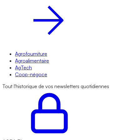
Agrofourniture
Agroalimentaire
AgTech
Coop-négoce
Tout l'historique de vos newsletters quotidiennes