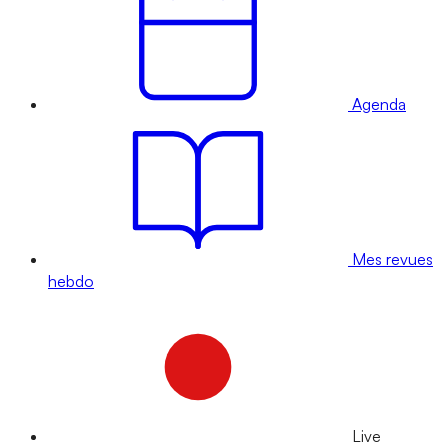
Agenda
Mes revues
hebdo
Live