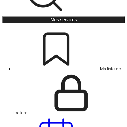
Mes services
Ma liste de
lecture