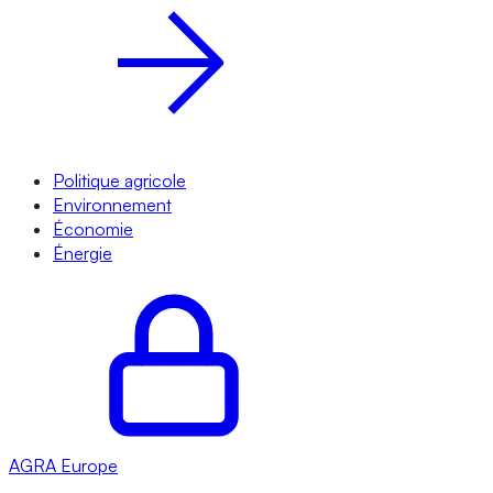
Politique agricole
Environnement
Économie
Énergie
AGRA
Europe