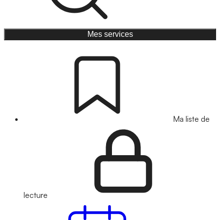
Mes services
Ma liste de
lecture