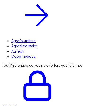
Agrofourniture
Agroalimentaire
AgTech
Coop-négoce
Tout l'historique de vos newsletters quotidiennes