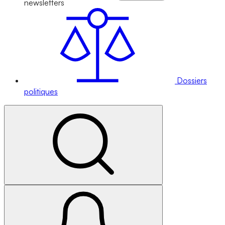
newsletters
Dossiers
politiques