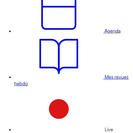
Agenda
Mes revues
hebdo
Live