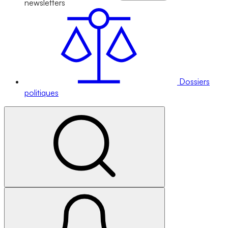
newsletters
Dossiers
politiques