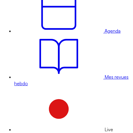
Agenda
Mes revues
hebdo
Live