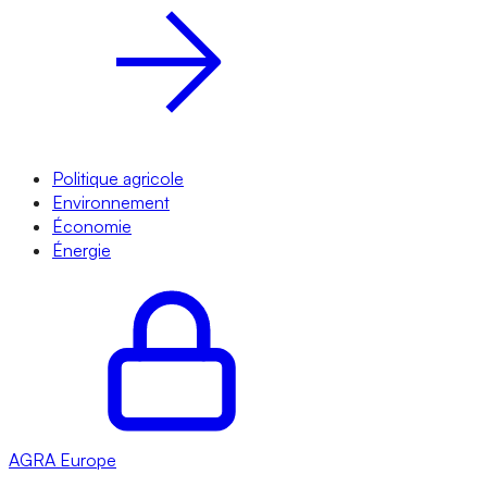
Politique agricole
Environnement
Économie
Énergie
AGRA
Europe