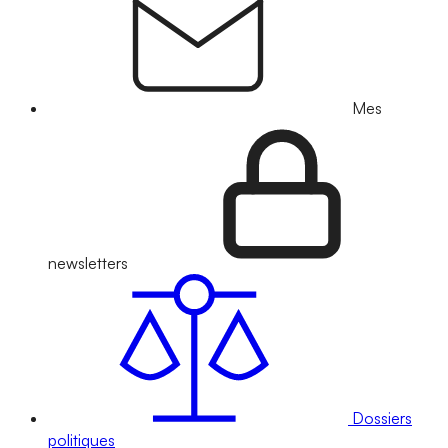
Mes
newsletters
Dossiers
politiques