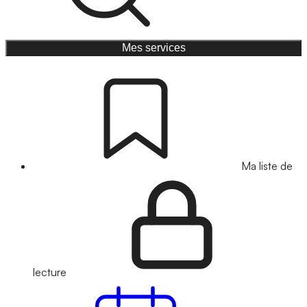
Mes services
Ma liste de
lecture