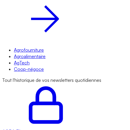
Agrofourniture
Agroalimentaire
AgTech
Coop-négoce
Tout l'historique de vos newsletters quotidiennes