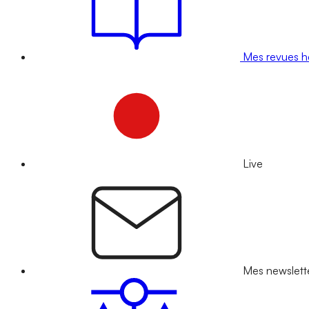
Mes revues 
Live
Mes newslett