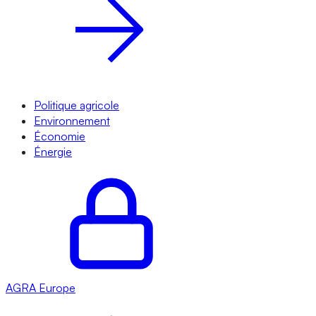
Politique agricole
Environnement
Économie
Énergie
AGRA
Europe