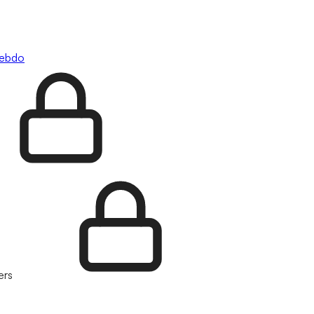
hebdo
ers