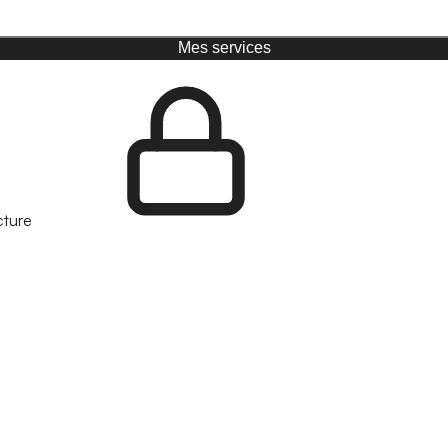
Mes services
cture