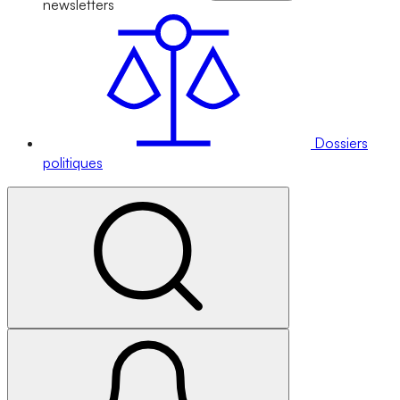
newsletters
Dossiers
politiques