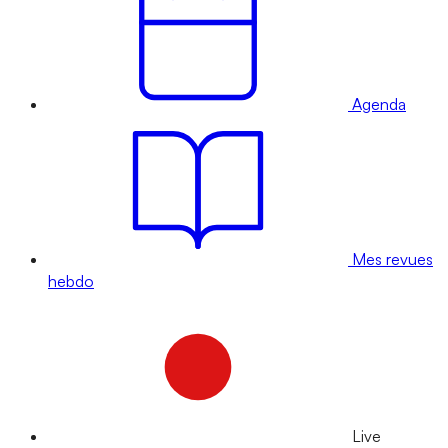
Agenda
Mes revues
hebdo
Live