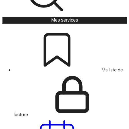
Mes services
Ma liste de
lecture