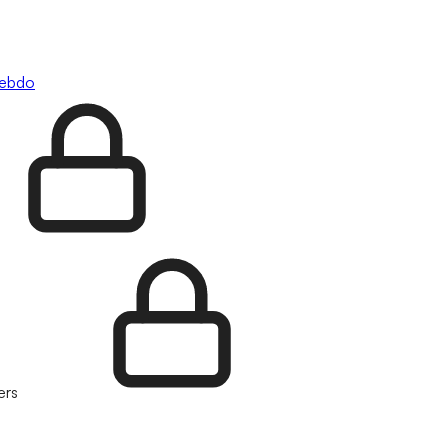
hebdo
ers