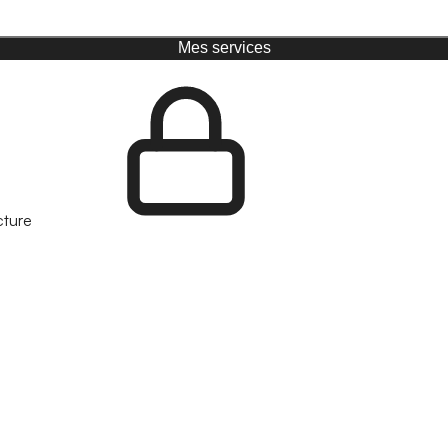
Mes services
cture