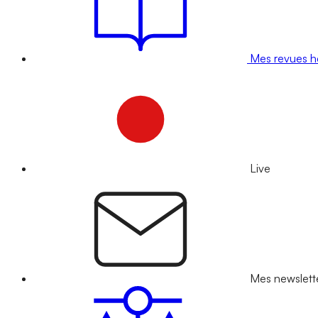
Mes revues 
Live
Mes newslett