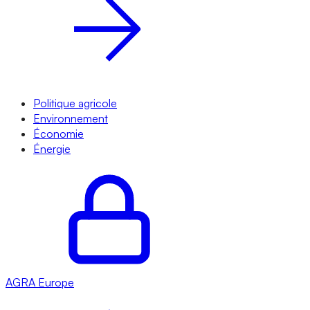
Politique agricole
Environnement
Économie
Énergie
AGRA
Europe