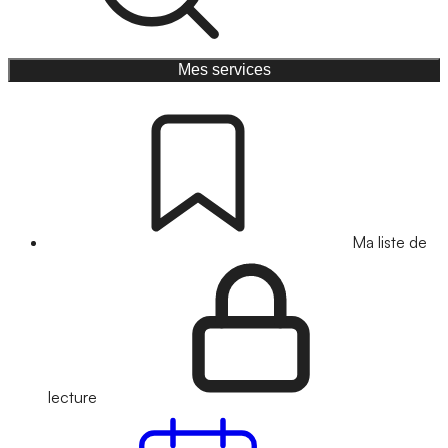
Mes services
Ma liste de
lecture