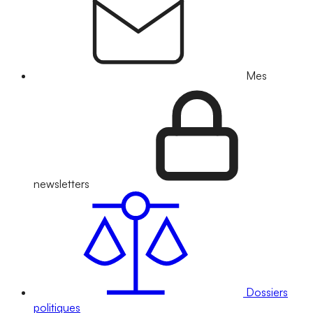
Mes
newsletters
Dossiers
politiques