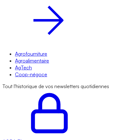
Agrofourniture
Agroalimentaire
AgTech
Coop-négoce
Tout l'historique de vos newsletters quotidiennes