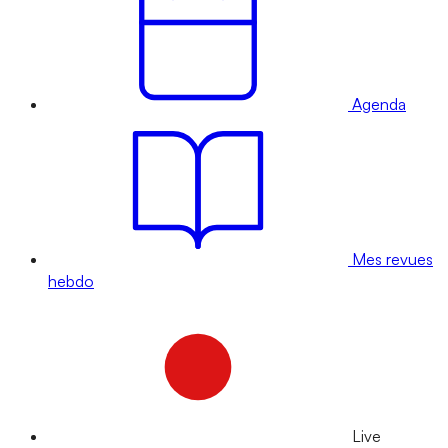
Agenda
Mes revues
hebdo
Live