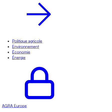
Politique agricole
Environnement
Économie
Énergie
AGRA
Europe