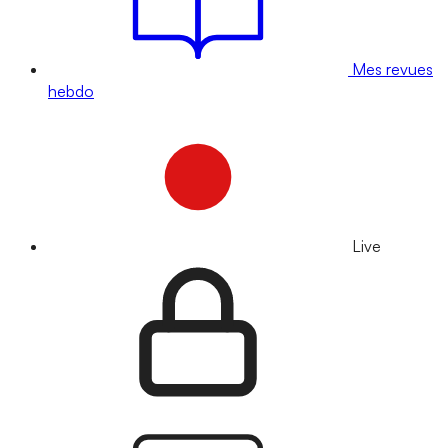
Mes revues
hebdo
Live