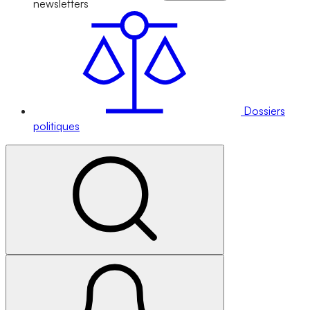
newsletters
Dossiers
politiques