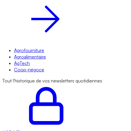
Agrofourniture
Agroalimentaire
AgTech
Coop-négoce
Tout l'historique de vos newsletters quotidiennes