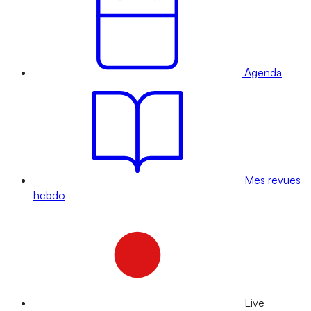
Agenda
Mes revues
hebdo
Live