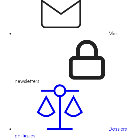
Mes
newsletters
Dossiers
politiques