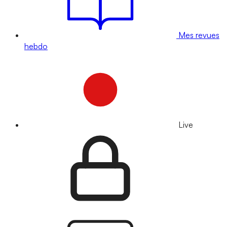
Mes revues
hebdo
Live