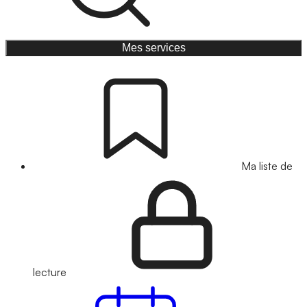
Mes services
Ma liste de
lecture