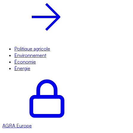
Politique agricole
Environnement
Économie
Énergie
AGRA
Europe