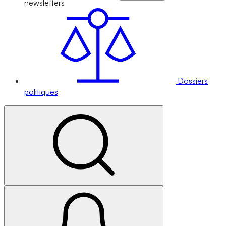
newsletters
Dossiers
politiques