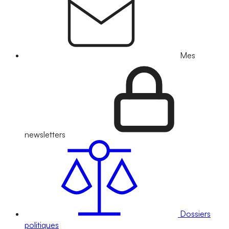
Mes
newsletters
Dossiers
politiques