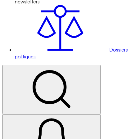
newsletters
Dossiers
politiques