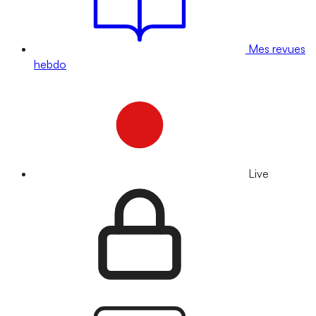
Mes revues
hebdo
Live