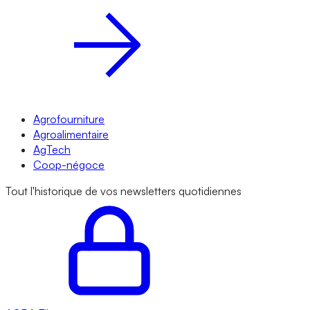
Agrofourniture
Agroalimentaire
AgTech
Coop-négoce
Tout l'historique de vos newsletters quotidiennes