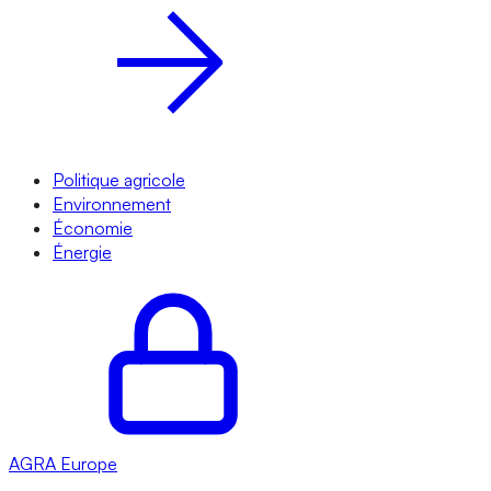
Politique agricole
Environnement
Économie
Énergie
AGRA
Europe