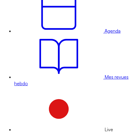
Agenda
Mes revues
hebdo
Live