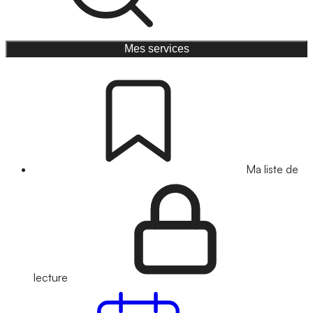
Mes services
Ma liste de
lecture