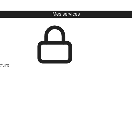
Mes services
cture