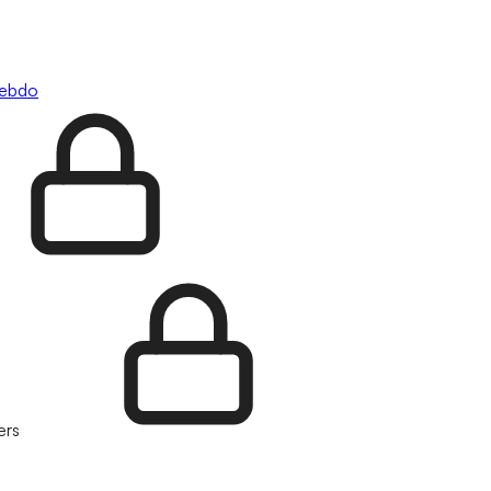
hebdo
ers