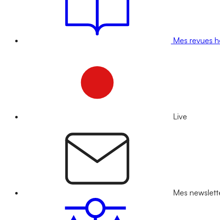
Mes revues 
Live
Mes newslett