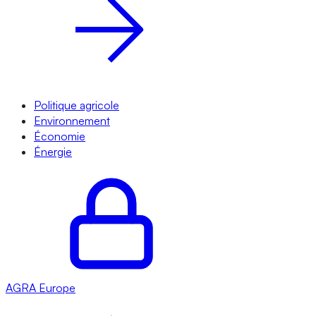
Politique agricole
Environnement
Économie
Énergie
AGRA
Europe