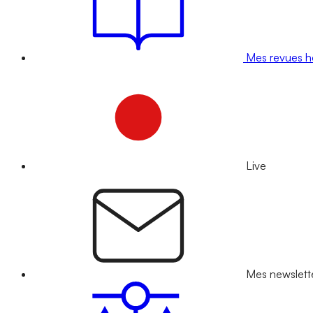
Mes revues 
Live
Mes newslett