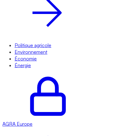
Politique agricole
Environnement
Économie
Énergie
AGRA
Europe