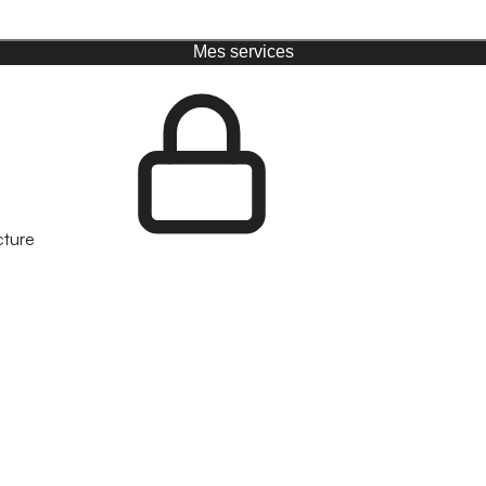
Mes services
cture