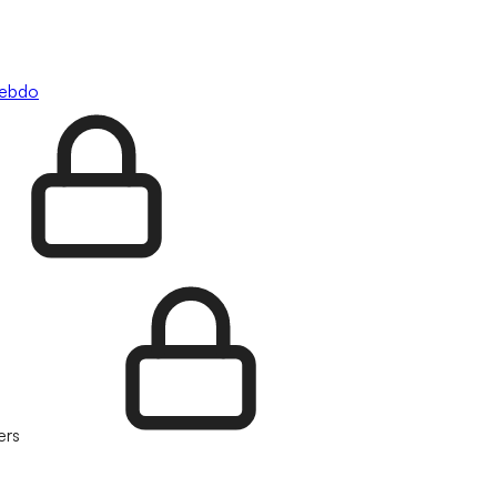
hebdo
ers