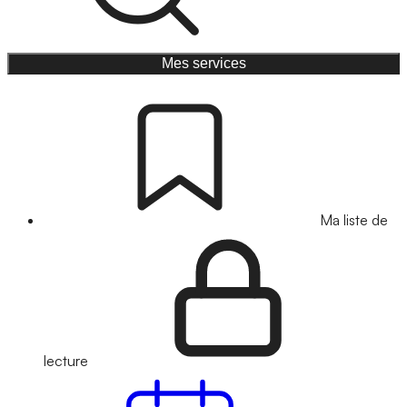
Mes services
Ma liste de
lecture