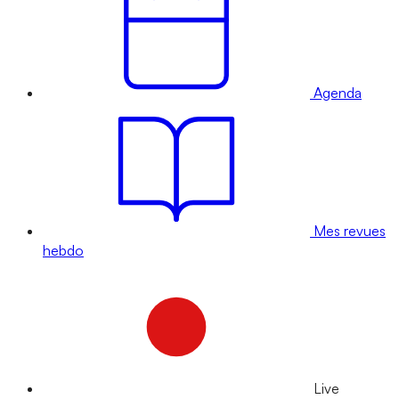
Agenda
Mes revues
hebdo
Live