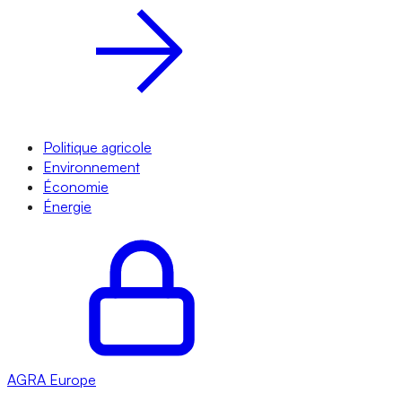
Politique agricole
Environnement
Économie
Énergie
AGRA
Europe