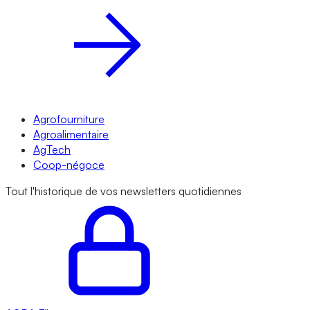
Agrofourniture
Agroalimentaire
AgTech
Coop-négoce
Tout l'historique de vos newsletters quotidiennes