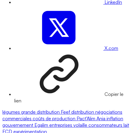
LinkedIn
X.com
Copier le
lien
légumes
grande distribution
Feef
distribution
négociations
commerciales
coûts de production
Pact'Alim
Ania
inflation
gouvernement
Egalim
entreprises
volaille
consommateurs
lait
FCD
expérimentation