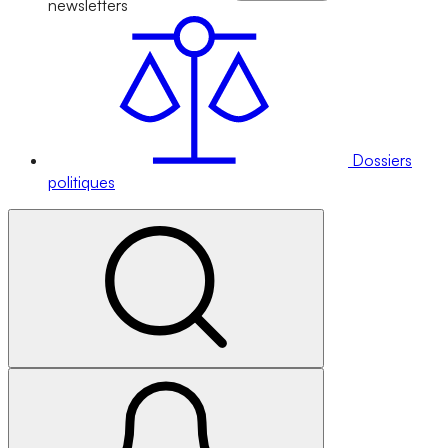
newsletters
Dossiers
politiques