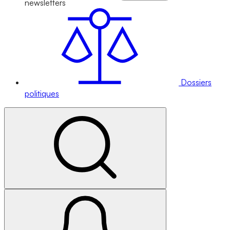
newsletters
Dossiers
politiques