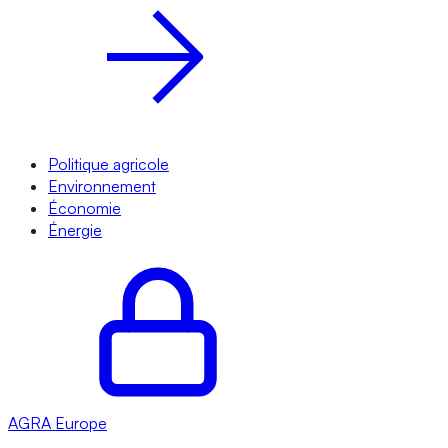
Politique agricole
Environnement
Économie
Énergie
AGRA
Europe