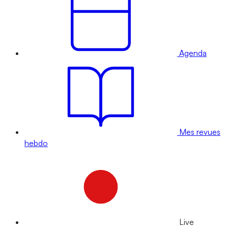
Agenda
Mes revues
hebdo
Live