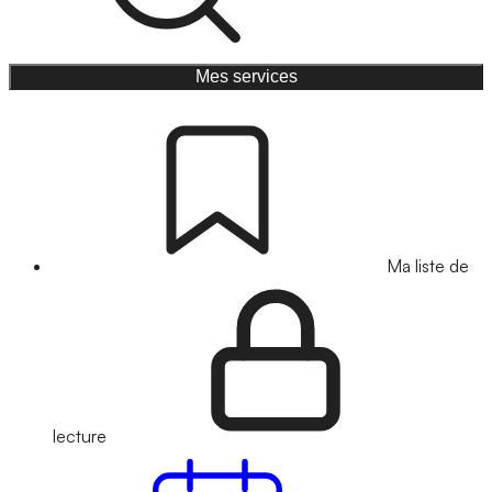
Mes services
Ma liste de
lecture