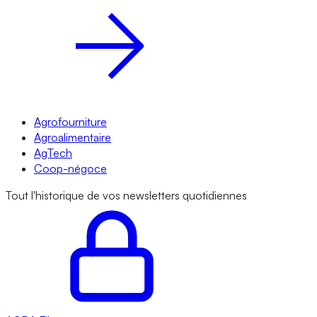
Agrofourniture
Agroalimentaire
AgTech
Coop-négoce
Tout l'historique de vos newsletters quotidiennes