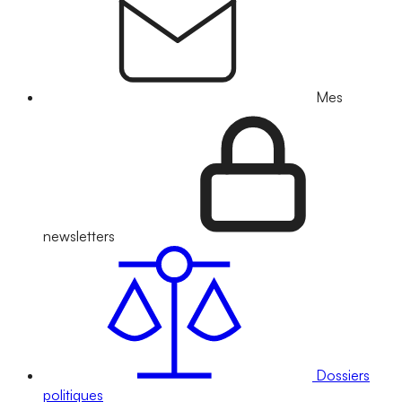
Mes
newsletters
Dossiers
politiques