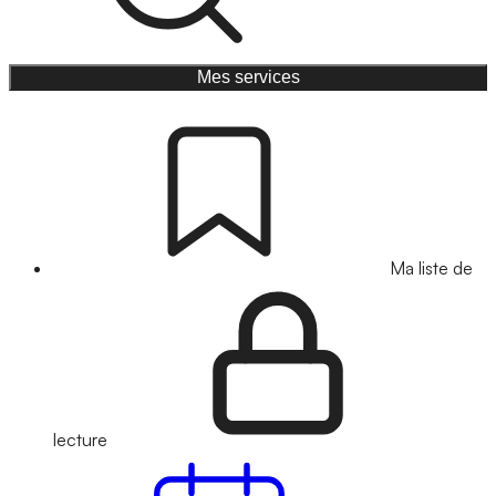
Mes services
Ma liste de
lecture