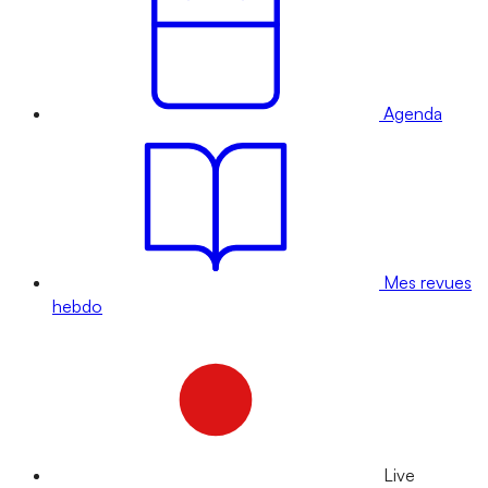
Agenda
Mes revues
hebdo
Live