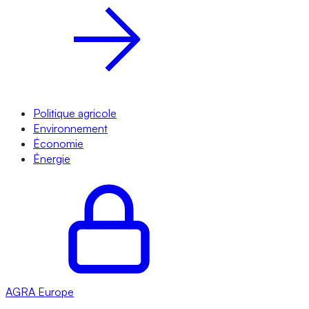
Politique agricole
Environnement
Économie
Énergie
AGRA
Europe