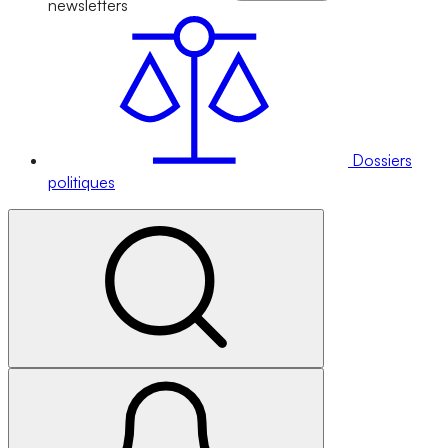
newsletters
Dossiers
politiques