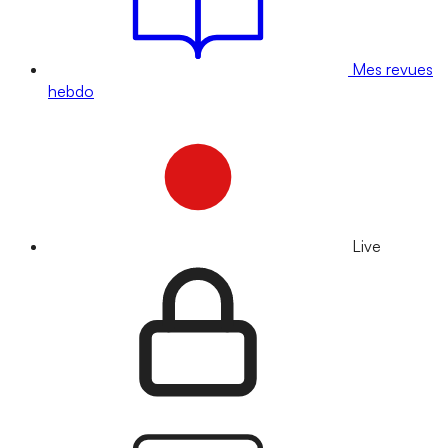
Mes revues
hebdo
Live